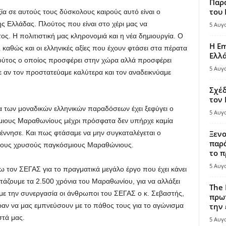
Παρά
του
οξία σε αυτούς τους δύσκολους καιρούς αυτό είναι ο
ς Ελλάδας. Πλούτος που είναι στο χέρι μας να
5 Αυγ
ς. Η πολιτιστική μας κληρονομιά και η νέα δημιουργία. Ο
Η Em
 καθώς και οι ελληνικές αξίες που έχουν φτάσει στα πέρατα
Ελλ
λούτος ο οποίος προσφέρει στην χώρα αλλά προσφέρει
5 Αυγ
αν τον προστατεύαμε καλύτερα και τον αναδεικνύαμε
Σχέδ
τον
τα των μοναδικών ελληνικών παραδόσεων έχει ξεφύγει ο
5 Αυγ
ιους Μαραθωνίους μέχρι πρόσφατα δεν υπήρχε καμία
ννησε. Και πως φτάσαμε να μην συγκαταλέγεται ο
Ξενο
παρά
στους χρυσούς παγκόσμιους Μαραθώνιους.
το π
5 Αυγ
 τον ΣΕΓΑΣ για το πραγματικά μεγάλο έργο που έχει κάνει
ρτάζουμε τα 2.500 χρόνια του Μαραθωνίου, για να αλλάξει
The 
με την συνεργασία οι άνθρωποι του ΣΕΓΑΣ ο κ. Σεβαστής,
πρωτ
ραν να μας εμπνεύσουν με το πάθος τους για το αγώνισμα
την 
στά μας.
5 Αυγ