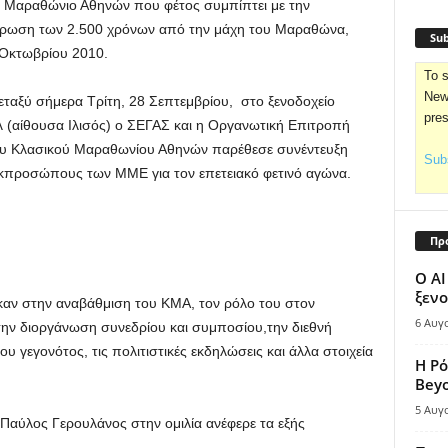
 Μαραθώνιο Αθηνών που φέτος συμπίπτει με την
ρωση των 2.500 χρόνων από την μάχη του Μαραθώνα,
Sub
 Οκτωβρίου 2010.
To s
News
εταξύ σήμερα Τρίτη, 28 Σεπτεμβρίου, στο ξενοδοχείο
pre
 (αίθουσα Ιλισός) ο ΣΕΓΑΣ και η Οργανωτική Επιτροπή
υ Κλασικού Μαραθωνίου Αθηνών παρέθεσε συνέντευξη
Subs
κπροσώπους των ΜΜΕ για τον επετειακό φετινό αγώνα.
Πρ
Ο AI
ξενο
καν στην αναβάθμιση του ΚΜΑ, τον ρόλο του στον
6 Αυγ
την διοργάνωση συνεδρίου και συμποσίου,την διεθνή
ου γεγονότος, τις πολιτιστικές εκδηλώσεις και άλλα στοιχεία
Η Ρό
Bey
5 Αυγ
Παύλος Γερουλάνος στην ομιλία ανέφερε τα εξής