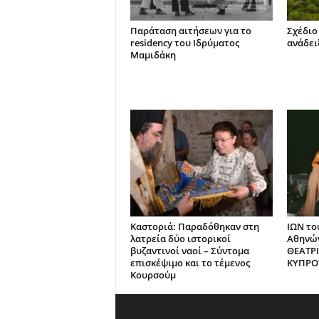
Παράταση αιτήσεων για το
Σχέδιο
residency του Ιδρύματος
ανάδει
Μαμιδάκη
Καστοριά: Παραδόθηκαν στη
ΙΩΝ το
λατρεία δύο ιστορικοί
Αθηνών
βυζαντινοί ναοί – Σύντομα
ΘΕΑΤΡ
επισκέψιμο και το τέμενος
ΚΥΠΡΟ
Κουρσούμ