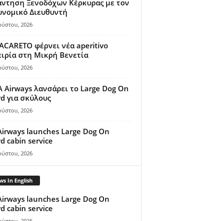
άντηση Ξενοδόχων Κέρκυρας με τον
υνομικό Διευθυντή
ούστου, 2026
ACARETO φέρνει νέα aperitivo
ιρία στη Μικρή Βενετία
ούστου, 2026
A Airways λανσάρει το Large Dog On
d για σκύλους
ούστου, 2026
Airways launches Large Dog On
d cabin service
ούστου, 2026
s In English
Airways launches Large Dog On
d cabin service
ούστου, 2026