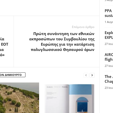
PPA 
sust
1 Αυγ
Επόμενο άρθρο
Expl
Πρώτη συνάντηση των εθνικών
EXPL
ία
εκπροσώπων του Συμβουλίου της
 ΕΟΤ
Ευρώπης για την κατάρτιση
27 Ιου
ια
πολυγλωσσικού Θησαυρού όρων
AIRC
κό»
flig
27 Ιου
ΤΟΝ ΔΗΜΙΟΥΡΓΟ
The 
Chap
23 Ιου