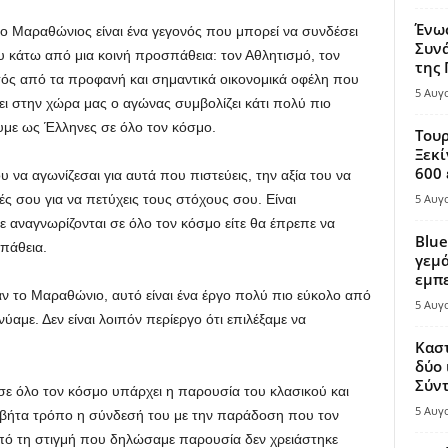
Ένω
 ο Μαραθώνιος είναι ένα γεγονός που μπορεί να συνδέσει
Συνά
υ κάτω από μια κοινή προσπάθεια: τον Αθλητισμό, τον
της
κτός από τα προφανή και σημαντικά οικονομικά οφέλη που
5 Αυγ
ει στην χώρα μας ο αγώνας συμβολίζει κάτι πολύ πιο
υμε ως Έλληνες σε όλο τον κόσμο.
Τουρ
Ξεκί
600 
ου να αγωνίζεσαι για αυτά που πιστεύεις, την αξία του να
ές σου για να πετύχεις τους στόχους σου. Είναι
5 Αυγ
τε αναγνωρίζονται σε όλο τον κόσμο είτε θα έπρεπε να
Blue
πάθεια.
γεμά
εμπε
αν το Μαραθώνιο, αυτό είναι ένα έργο πολύ πιο εύκολο από
5 Αυγ
ύαμε. Δεν είναι λοιπόν περίεργο ότι επιλέξαμε να
Καστ
δύο 
Σύντ
ε όλο τον κόσμο υπάρχει η παρουσία του κλασικού και
5 Αυγ
 βήτα τρόπο η σύνδεσή του με την παράδοση που τον
 από τη στιγμή που δηλώσαμε παρουσία δεν χρειάστηκε