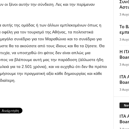
Συν
 οι ξένοι αυτήν την σύνδεση. Λες και την περίμεναν
Αστ
3 Αυγ
τα αυτής της ομάδας ή των άλλων εμπλεκομένων όπως η
Το B
εμπε
 οφέλη για τον τουρισμό της Αθήνας, τα πολιτιστικά
εγάλο συνέδριο για τον Μαραθώνιο και το συνέδριο για
3 Αυγ
τε θα τα ακούσετε από τους ίδιους και θα τα ζήσετε. Θα
Η IT
υχία, να υποσχεθώ ότι φέτος δεν είναι απλώς μια
Boar
ρόπος να βλέπουμε αυτή μας την παράδοση (άλλωστε ήδη
3 Αυγ
υλειά για τα 2.501 χρόνια), και να ευχηθώ ότι δεν θα πρέπει
ιμήσουμε την πραγματική αξία κάθε δημιουργίας και κάθε
ITA 
ιαίτερη.
Boar
3 Αυγ
New
ITA 
Boar
3 Αυγ