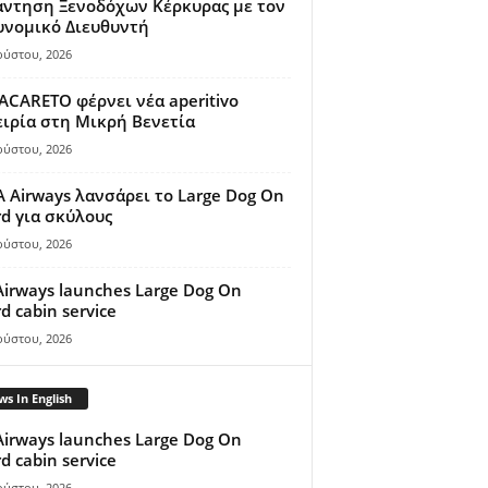
άντηση Ξενοδόχων Κέρκυρας με τον
υνομικό Διευθυντή
ούστου, 2026
ACARETO φέρνει νέα aperitivo
ιρία στη Μικρή Βενετία
ούστου, 2026
A Airways λανσάρει το Large Dog On
d για σκύλους
ούστου, 2026
Airways launches Large Dog On
d cabin service
ούστου, 2026
s In English
Airways launches Large Dog On
d cabin service
ούστου, 2026