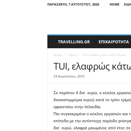
ΠΑΡΑΣΚΕΥΉ, 7 ΑΥΓΟΎΣΤΟΥ, 2026
HOME
ΕΙΔ
T
TRAVELLING.GR
ΕΠΙΚΑΙΡΟΤΗΤΑ
r
a
Αρχική
legacy
TUI, ελαφρώς κάτω από πέρυσι
v
e
TUI, ελαφρώς κάτ
l
l
23 Αυγούστου, 2010
i
n
g
Σε περίπου 4 δισ. ευρώ, ο κύκλος εργασι
N
δισεκατομμύρια ευρώ) κατά το τρίτο τρίμη
e
ηφαιστείου στην Ισλανδία.
w
Πιο συγκεκριμένα ο κύκλος εργασιών και τ
s
επίπεδα με την αντίστοιχη περίοδο priory
δισ. ευρώ, ελαφρά μειωμένος από έτος σε 