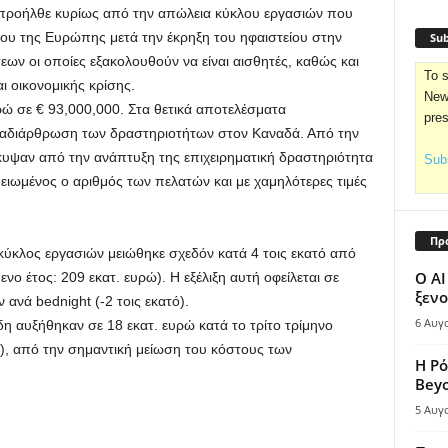
 προήλθε κυρίως από την απώλεια κύκλου εργασιών που
ώρου της Ευρώπης μετά την έκρηξη του ηφαιστείου στην
Sub
εων οι οποίες εξακολουθούν να είναι αισθητές, καθώς και
To s
 οικονομικής κρίσης.
News
ώ σε € 93,000,000. Στα θετικά αποτελέσματα
pre
ναδιάρθρωση των δραστηριοτήτων στον Καναδά. Από την
κυψαν από την ανάπτυξη της επιχειρηματική δραστηριότητα
Subs
Μειωμένος ο αριθμός των πελατών και με χαμηλότερες τιμές
Πρ
κύκλος εργασιών μειώθηκε σχεδόν κατά 4 τοις εκατό από
Ο AI
νο έτος: 209 εκατ. ευρώ). Η εξέλιξη αυτή οφείλεται σε
ξενο
νά bednight (-2 τοις εκατό).
6 Αυγ
ρδη αυξήθηκαν σε 18 εκατ. ευρώ κατά το τρίτο τρίμηνο
), από την σημαντική μείωση του κόστους των
Η Ρό
Bey
5 Αυγ