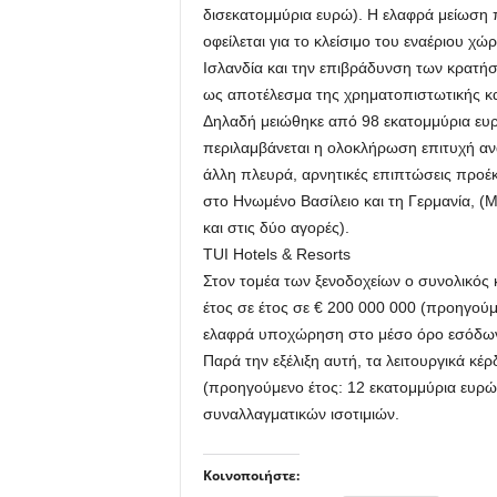
δισεκατομμύρια ευρώ). Η ελαφρά μείωση
οφείλεται για το κλείσιμο του εναέριου χ
Ισλανδία και την επιβράδυνση των κρατήσ
ως αποτέλεσμα της χρηματοπιστωτικής και
Δηλαδή μειώθηκε από 98 εκατομμύρια ευρ
περιλαμβάνεται η ολοκλήρωση επιτυχή α
άλλη πλευρά, αρνητικές επιπτώσεις προέ
στο Ηνωμένο Βασίλειο και τη Γερμανία, (
και στις δύο αγορές).
TUI Hotels & Resorts
Στον τομέα των ξενοδοχείων ο συνολικός 
έτος σε έτος σε € 200 000 000 (προηγούμε
ελαφρά υποχώρηση στο μέσο όρο εσόδων α
Παρά την εξέλιξη αυτή, τα λειτουργικά κέ
(προηγούμενο έτος: 12 εκατομμύρια ευρώ
συναλλαγματικών ισοτιμιών.
Κοινοποιήστε: