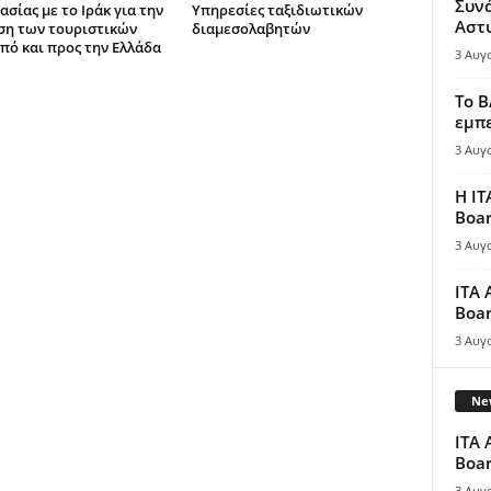
Συν
σίας με το Ιράκ για την
Υπηρεσίες ταξιδιωτικών
Αστ
ση των τουριστικών
διαμεσολαβητών
πό και προς την Ελλάδα
3 Αυγ
Το B
εμπε
3 Αυγ
Η IT
Boar
3 Αυγ
ITA 
Boar
3 Αυγ
New
ITA 
Boar
3 Αυγ