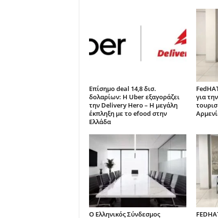
Επίσημο deal 14,8 δισ.
FedHAT
δολαρίων: Η Uber εξαγοράζει
για τη
την Delivery Hero – Η μεγάλη
τουρισ
έκπληξη με το efood στην
Αρμενί
Ελλάδα
Ο Ελληνικός Σύνδεσμος
FEDHAT