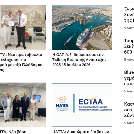
Ένω
Συνά
της
5 Αυγ
Τουρ
Ξεκί
600 
TA: Νέα πρωτοβουλία
Η ΟΛΠ Α.Ε. δημοσίευσε την
ν ενίσχυση του
Έκθεση Βιώσιμης Ανάπτυξης
5 Αυγ
μού μεταξύ Ελλάδας και
2025 15 Ιουλίου 2026.
ας
Blue
γεμά
εμπε
5 Αυγ
Καστ
δύο 
Σύντ
5 Αυγ
TA: Νέα βάση
HATTA: Δικαιώματα Επιβατών –