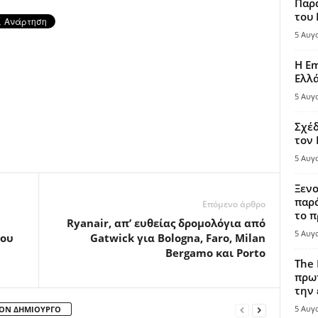
Παρά
του
5 Αυγ
Η Em
Ελλ
5 Αυγ
Σχέδ
τον
5 Αυγ
Ξενο
παρά
Επόμενο άρθρο
το π
Ryanair, απ’ ευθείας δρομολόγια από
5 Αυγ
του
Gatwick για Bologna, Faro, Milan
Bergamo και Porto
The 
πρωτ
την 
5 Αυγ
ΤΟΝ ΔΗΜΙΟΥΡΓΟ