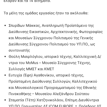
έλαβαν και τα 14 αιτήματα.
Τα μέλη της ομάδας εργασίας ήταν τα ακόλουθα:
Σπυρίδων Μάκκας, Αναπληρωτή Προϊστάμενο της
Διεύθυνσης Εικαστικών, Αρχιτεκτονικής, Φωτογραφίας
και Μουσείων Σύγχρονου Πολιτισμού της Γενικής
Διεύθυνσης Σύγχρονου Πολιτισμού του ΥΠ.ΠΟ., ως
συντονιστής
Θούλη Μισιρλόγλου, ιστορικό τέχνης, Καλλιτεχνική Δ/
ντρια του MoMus – Μουσείο Σύγχρονης Τέχνης,
Συλλογές ΜΜΣΤ και ΚΜΣΤ
Ευτυχία (Έφη) Αγαθονίκου, ιστορικό τέχνης,
Προϊσταμένη Διεύθυνσης Συλλογών, Καλλιτεχνικού
και Μουσειολογικού Προγραμματισμού της Εθνικής
Πινακοθήκης – Μουσείου Αλεξάνδρου Σούτσου
Σταματία (Τέτη) Χατζηνικολάου, Επίτιμη Διευθύντρια
ΥΠ.ΠΟ, Γραμματέας ΔΣ ICOM EUROPE, τ. Πρόεδρος ΔΣ