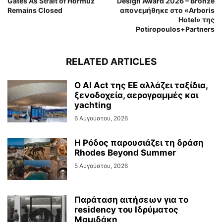
Gates As Strait of Hormuz
Design Award 2026 – Bronze
Remains Closed
απονεμήθηκε στο «Arboris
Hotel» της
Potiropoulos+Partners
RELATED ARTICLES
Ο AI Act της ΕΕ αλλάζει ταξίδια,
ξενοδοχεία, αερογραμμές και
yachting
6 Αυγούστου, 2026
Η Ρόδος παρουσιάζει τη δράση
Rhodes Beyond Summer
5 Αυγούστου, 2026
Παράταση αιτήσεων για το
residency του Ιδρύματος
Μαμιδάκη