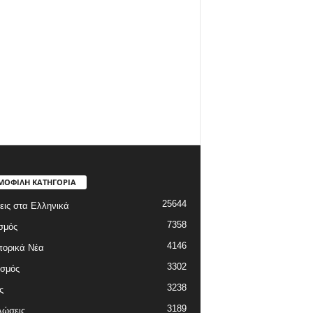
ΜΟΦΙΛΗ ΚΑΤΗΓΟΡΙΑ
25644
εις στα Ελληνικά
7358
σμός
4146
πορικά Νέα
3302
ισμός
3238
ς
3189
λώσεις