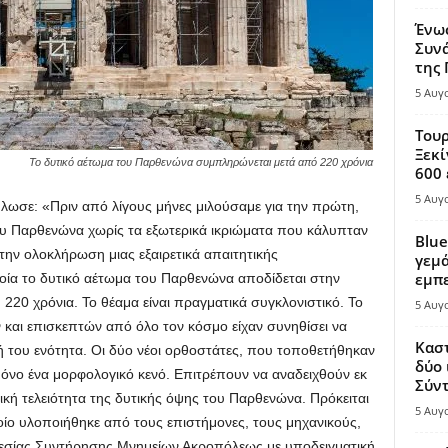
Ένω
Συνά
της
5 Αυγ
Τουρ
Ξεκί
Το δυτικό αέτωμα του Παρθενώνα συμπληρώνεται μετά από 220 χρόνια
600 
5 Αυγ
ωσε: «Πριν από λίγους μήνες μιλούσαμε για την πρώτη,
ου Παρθενώνα χωρίς τα εξωτερικά ικριώματα που κάλυπταν
Blue
 την ολοκλήρωση μιας εξαιρετικά απαιτητικής
γεμά
εμπε
ία το δυτικό αέτωμα του Παρθενώνα αποδίδεται στην
20 χρόνια. Το θέαμα είναι πραγματικά συγκλονιστικό. Το
5 Αυγ
 και επισκεπτών από όλο τον κόσμο είχαν συνηθίσει να
Καστ
κή του ενότητα. Οι δύο νέοι ορθοστάτες, που τοποθετήθηκαν
δύο 
 μόνο ένα μορφολογικό κενό. Επιτρέπουν να αναδειχθούν εκ
Σύντ
ρική τελειότητα της δυτικής όψης του Παρθενώνα. Πρόκειται
5 Αυγ
ποίο υλοποιήθηκε από τους επιστήμονες, τους μηχανικούς,
ρεσίας Συντήρησης Μνημείων Ακροπόλεως με υποδειγματική