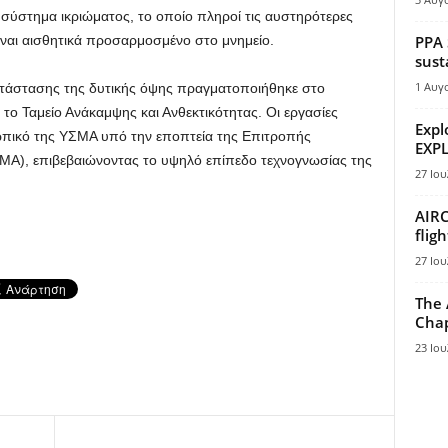
 σύστημα ικριώματος, το οποίο πληροί τις αυστηρότερες
ίναι αισθητικά προσαρμοσμένο στο μνημείο.
PPA 
sust
1 Αυγ
άστασης της δυτικής όψης πραγματοποιήθηκε στο
ο Ταμείο Ανάκαμψης και Ανθεκτικότητας. Οι εργασίες
Expl
ωπικό της ΥΣΜΑ υπό την εποπτεία της Επιτροπής
EXPL
), επιβεβαιώνοντας το υψηλό επίπεδο τεχνογνωσίας της
27 Ιου
AIRC
flig
27 Ιου
The 
Chap
23 Ιου