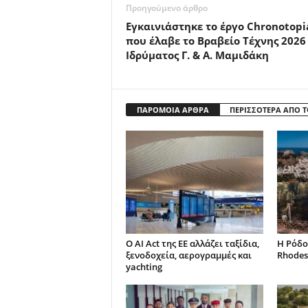
Προηγούμενο άρθρο
Εγκαινιάστηκε το έργο Chronotopi
που έλαβε το Βραβείο Τέχνης 2026
Ιδρύματος Γ. & Α. Μαμιδάκη
ΠΑΡΟΜΟΙΑ ΑΡΘΡΑ
ΠΕΡΙΣΣΟΤΕΡΑ ΑΠΟ 
Ο AI Act της ΕΕ αλλάζει ταξίδια,
Η Ρόδο
ξενοδοχεία, αερογραμμές και
Rhodes
yachting