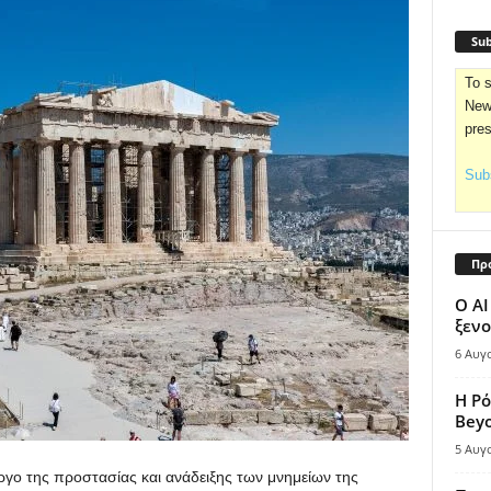
Sub
To s
News
pre
Subs
Πρ
Ο AI
ξενο
6 Αυγ
Η Ρό
Bey
5 Αυγ
έργο της προστασίας και ανάδειξης των μνημείων της