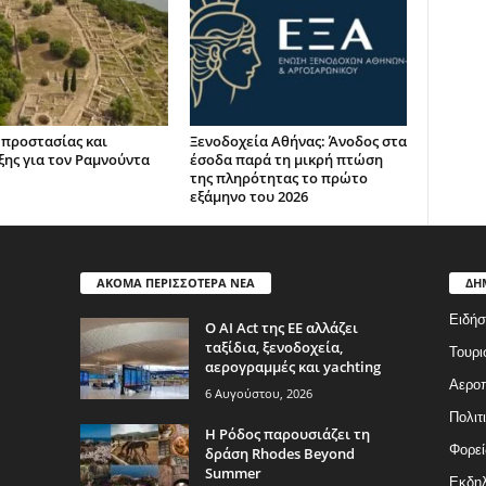
 προστασίας και
Ξενοδοχεία Αθήνας: Άνοδος στα
ξης για τον Ραμνούντα
έσοδα παρά τη μικρή πτώση
της πληρότητας το πρώτο
εξάμηνο του 2026
ΑΚΟΜΑ ΠΕΡΙΣΣΟΤΕΡΑ ΝΕΑ
ΔΗ
Ειδήσ
Ο AI Act της ΕΕ αλλάζει
ταξίδια, ξενοδοχεία,
Τουρι
αερογραμμές και yachting
Αερο
6 Αυγούστου, 2026
Πολιτ
Η Ρόδος παρουσιάζει τη
Φορεί
δράση Rhodes Beyond
Summer
Εκδη