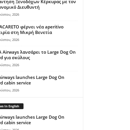
άντηση Ξενοδόχων Κέρκυρας με τον
υνομικό Διευθυντή
ούστου, 2026
ACARETO φέρνει νέα aperitivo
ιρία στη Μικρή Βενετία
ούστου, 2026
A Airways λανσάρει το Large Dog On
d για σκύλους
ούστου, 2026
Airways launches Large Dog On
d cabin service
ούστου, 2026
s In English
Airways launches Large Dog On
d cabin service
ούστου, 2026