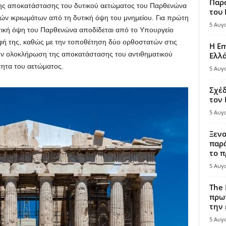
Παρά
ης αποκατάστασης του δυτικού αετώματος του Παρθενώνα
του
ών ικριωμάτων από τη δυτική όψη του μνημείου. Για πρώτη
5 Αυγ
τική όψη του Παρθενώνα αποδίδεται από το Υπουργείο
φή της, καθώς με την τοποθέτηση δύο ορθοστατών στις
Η Em
 την ολοκλήρωση της αποκατάστασης του αντιθηματικού
Ελλ
τητα του αετώματος.
5 Αυγ
Σχέδ
τον
5 Αυγ
Ξενο
παρά
το π
5 Αυγ
The 
πρωτ
την 
5 Αυγ