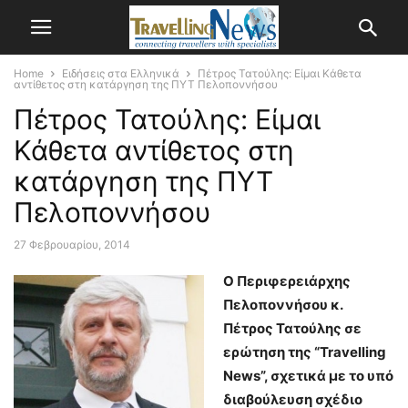
Home
Ειδήσεις στα Ελληνικά
Πέτρος Τατούλης: Είμαι Κάθετα
αντίθετος στη κατάργηση της ΠΥΤ Πελοποννήσου
Πέτρος Τατούλης: Είμαι
Κάθετα αντίθετος στη
κατάργηση της ΠΥΤ
Πελοποννήσου
27 Φεβρουαρίου, 2014
Ο Περιφερειάρχης
Πελοποννήσου κ.
Πέτρος Τατούλης σε
ερώτηση της “Travelling
News”, σχετικά με το υπό
διαβούλευση σχέδιο