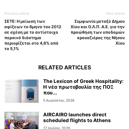
Previous article
Next article
ΣΕΤΕ: Η μείωση των
Συμφωνία μεταξύ Δήμου
αφίξεων το 6μηνο του 2012
Χίου και Ο.Λ.Π. Α.Ε. για την
σε σχέση με το αντίστοιχο
προώθηση των υποδομών
περσινό διάστημα
κρουαζιέρας της Νήσου
περιορίζεται στο 4,6% από
Χίου
το 5,1%
RELATED ARTICLES
The Lexicon of Greek Hospitality:
Η νέα πρωτοβουλία της ΠΟΞ
που...
5 Αυγούστου, 2026
AIRCAIRO launches direct
scheduled flights to Athens
27 Ιουλίου, 2026