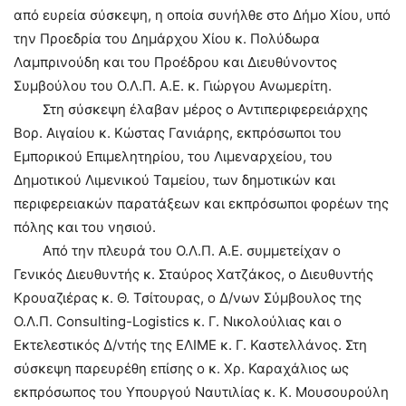
από ευρεία σύσκεψη, η οποία συνήλθε στο Δήμο Χίου, υπό
την Προεδρία του Δημάρχου Χίου κ. Πολύδωρα
Λαμπρινούδη και του Προέδρου και Διευθύνοντος
Συμβούλου του Ο.Λ.Π. Α.Ε. κ. Γιώργου Ανωμερίτη.
Στη σύσκεψη έλαβαν μέρος ο Αντιπεριφερειάρχης
Βορ. Αιγαίου κ. Κώστας Γανιάρης, εκπρόσωποι του
Εμπορικού Επιμελητηρίου, του Λιμεναρχείου, του
Δημοτικού Λιμενικού Ταμείου, των δημοτικών και
περιφερειακών παρατάξεων και εκπρόσωποι φορέων της
πόλης και του νησιού.
Από την πλευρά του Ο.Λ.Π. Α.Ε. συμμετείχαν ο
Γενικός Διευθυντής κ. Σταύρος Χατζάκος, ο Διευθυντής
Κρουαζιέρας κ. Θ. Τσίτουρας, ο Δ/νων Σύμβουλος της
Ο.Λ.Π. Consulting-Logistics κ. Γ. Nικολούλιας και ο
Εκτελεστικός Δ/ντής της ΕΛΙΜΕ κ. Γ. Καστελλάνος. Στη
σύσκεψη παρευρέθη επίσης ο κ. Χρ. Καραχάλιος ως
εκπρόσωπος του Υπουργού Ναυτιλίας κ. Κ. Μουσουρούλη