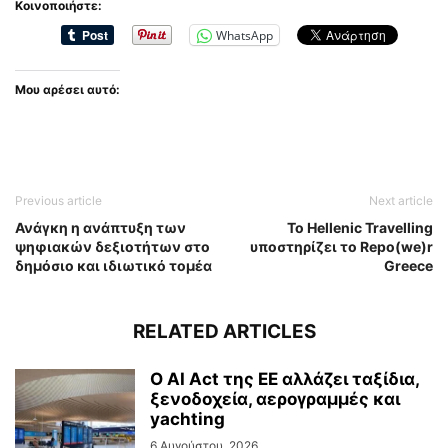
Κοινοποιήστε:
WhatsApp
Μου αρέσει αυτό:
Previous article
Next article
Ανάγκη η ανάπτυξη των
Το Hellenic Travelling
ψηφιακών δεξιοτήτων στο
υποστηρίζει το Repo(we)r
δημόσιο και ιδιωτικό τομέα
Greece
RELATED ARTICLES
Ο AI Act της ΕΕ αλλάζει ταξίδια,
ξενοδοχεία, αερογραμμές και
yachting
6 Αυγούστου, 2026