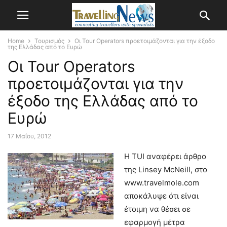
Home
Τουρισμός
Οι Tour Operators προετοιμάζονται για την έξοδο
της Ελλάδας από το Ευρώ
Οι Tour Operators
προετοιμάζονται για την
έξοδο της Ελλάδας από το
Ευρώ
17 Μαΐου, 2012
Η TUI αναφέρει άρθρο
της Linsey McNeill, στο
www.travelmole.com
αποκάλυψε ότι είναι
έτοιμη να θέσει σε
εφαρμογή μέτρα