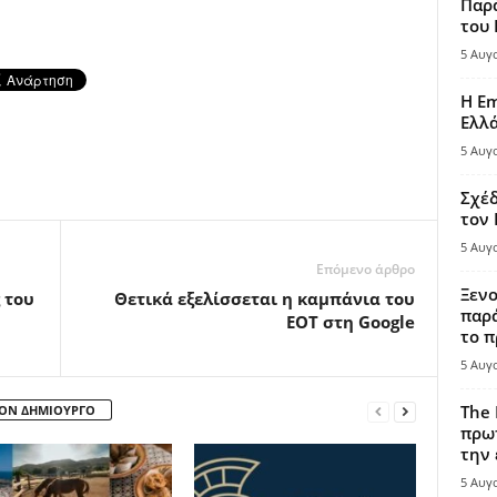
Παρά
του
5 Αυγ
Η Em
Ελλ
5 Αυγ
Σχέδ
τον
5 Αυγ
Επόμενο άρθρο
Ξενο
 του
Θετικά εξελίσσεται η καμπάνια του
παρά
ΕΟΤ στη Google
το π
5 Αυγ
The 
ΤΟΝ ΔΗΜΙΟΥΡΓΟ
πρωτ
την 
5 Αυγ