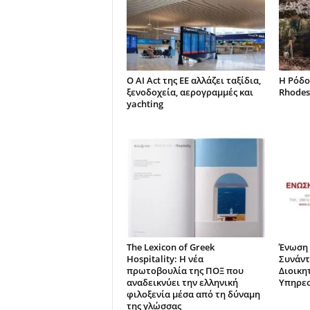
Ο AI Act της ΕΕ αλλάζει ταξίδια,
Η Ρόδο
ξενοδοχεία, αερογραμμές και
Rhodes
yachting
The Lexicon of Greek
Ένωση 
Hospitality: Η νέα
Συνάντ
πρωτοβουλία της ΠΟΞ που
Διοικη
αναδεικνύει την ελληνική
Υπηρεσ
φιλοξενία μέσα από τη δύναμη
της γλώσσας