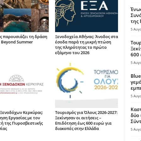
Ένω
Συνά
της
5 Αυγ
ς παρουσιάζει τη δράση
Ξενοδοχεία Αθήνας: Άνοδος στα
 Beyond Summer
έσοδα παρά τη μικρή πτώση
Τουρ
της πληρότητας το πρώτο
Ξεκί
εξάμηνο του 2026
600 
5 Αυγ
Blue
γεμά
εμπε
5 Αυγ
Καστ
Ξενοδόχων Κερκύρας:
Τουρισμός για Όλους 2026-2027:
δύο 
ηση Εργασίας με τον
Ξεκίνησαν οι αιτήσεις –
Σύντ
τή της Πυροσβεστικής
Επιδότηση έως 600 ευρώ για
ίας
διακοπές στην Ελλάδα
5 Αυγ