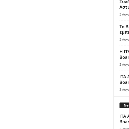
Συν
Αστ
3 Αυγ
Το B
εμπε
3 Αυγ
Η IT
Boar
3 Αυγ
ITA 
Boar
3 Αυγ
New
ITA 
Boar
3 Αυγ