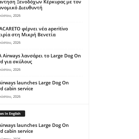
άντηση Ξενοδόχων Κέρκυρας με τον
υνομικό Διευθυντή
ούστου, 2026
ACARETO φέρνει νέα aperitivo
ιρία στη Μικρή Βενετία
ούστου, 2026
A Airways λανσάρει το Large Dog On
d για σκύλους
ούστου, 2026
Airways launches Large Dog On
d cabin service
ούστου, 2026
s In English
Airways launches Large Dog On
d cabin service
ούστου, 2026