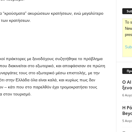
Sub
α “κρούσματα” ακυρώσεων κρατήσεων, ενώ μεγαλύτερο
 των κρατήσεων.
To s
News
pre
Subs
ικοί πράκτορες με ξενοδόχους συζητήθηκε το πρόβλημα
που διακινείται στο εξωτερικό, και αποφάσισαν σε πρώτη
Πρ
υνεργάτες τους στο εξωτερικό μέσω επιστολής, με την
τι στην Ελλάδα όλα είναι καλά, και κυρίως πως δεν
Ο AI
ν – κάτι που στο παρελθόν έχει τρομοκρατήσει τους
ξενο
α στον τουρισμό.
6 Αυγ
Η Ρό
Bey
5 Αυγ