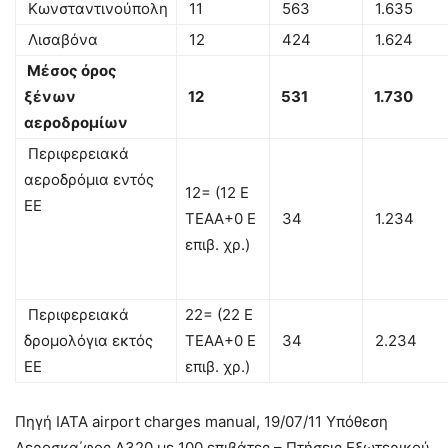
Κωνσταντινούπολη
11
563
1.635
Λισαβόνα
12
424
1.624
Μέσος όρος
ξένων
12
531
1.730
αεροδρομίων
Περιφερειακά
αεροδρόμια εντός
12= (12 Ε
ΕΕ
ΤΕΑΑ+0 Ε
34
1.234
επιβ. χρ.)
Περιφερειακά
22= (22 Ε
δρομολόγια εκτός
ΤΕΑΑ+0 Ε
34
2.234
ΕΕ
επιβ. χρ.)
Πηγή IATA airport charges manual, 19/07/11 Υπόθεση
Αεροσκα΄φος Α320 με 100 επιβάτες – Πτήσεις Εξωτερικού