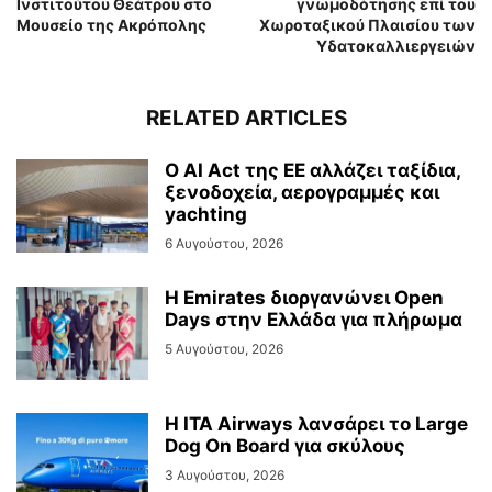
Ινστιτούτου Θεάτρου στο
γνωμοδότησης επί του
Μουσείο της Ακρόπολης
Χωροταξικού Πλαισίου των
Υδατοκαλλιεργειών
RELATED ARTICLES
Ο AI Act της ΕΕ αλλάζει ταξίδια,
ξενοδοχεία, αερογραμμές και
yachting
6 Αυγούστου, 2026
Η Emirates διοργανώνει Open
Days στην Ελλάδα για πλήρωμα
5 Αυγούστου, 2026
Η ITA Airways λανσάρει το Large
Dog On Board για σκύλους
3 Αυγούστου, 2026