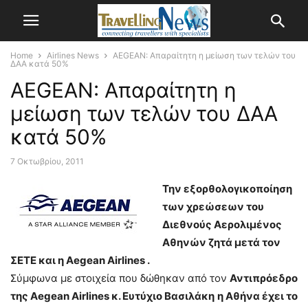
Home
Airlines News
AEGEAN: Απαραίτητη η μείωση των τελών του
ΔΑΑ κατά 50%
AEGEAN: Απαραίτητη η
μείωση των τελών του ΔΑΑ
κατά 50%
7 Οκτωβρίου, 2011
Την εξορθολογικοποίηση
των χρεώσεων του
Διεθνούς Αερολιμένος
Αθηνών ζητά μετά τον
ΣΕΤΕ και η Aegean
Airlines
.
Σύμφωνα με στοιχεία που δώθηκαν από τον
Αντιπρόεδρο
της Aegean Airlines κ. Ευτύχιο Βασιλάκη
η Αθήνα έχει το