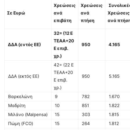
Χρεώσεις
Χρεώσεις
Συνολικέ
Σε Ευρώ
ανά
ανά
Χρεώσεις
επιβάτη
πτήση
ανά πτήσ
32= (12 Ε
ΤΕΑΑ+20
ΔΔΑ (εντός ΕΕ)
950
4.165
Ε επιβ.
χρ.)
42= (22 Ε
ΤΕΑΑ+20
ΔΔΑ (εκτός ΕΕ)
950
5.165
Ε επιβ.
χρ.)
Βαρκελώνη
9
782
1.670
Μαδρίτη
10
851
1.822
Μιλάνο (Malpensa)
15
303
1.815
Πώμη (FCO)
15
264
1.812