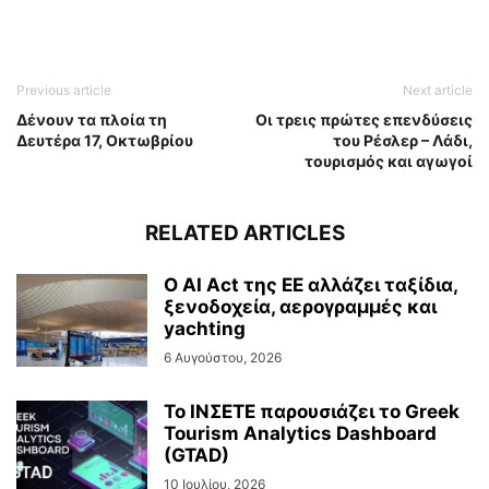
Previous article
Next article
Δένουν τα πλοία τη
Οι τρεις πρώτες επενδύσεις
Δευτέρα 17, Οκτωβρίου
του Ρέσλερ – Λάδι,
τουρισμός και αγωγοί
RELATED ARTICLES
Ο AI Act της ΕΕ αλλάζει ταξίδια,
ξενοδοχεία, αερογραμμές και
yachting
6 Αυγούστου, 2026
Το ΙΝΣΕΤΕ παρουσιάζει το Greek
Tourism Analytics Dashboard
(GTAD)
10 Ιουλίου, 2026