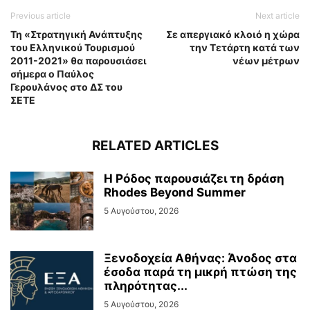
Previous article
Next article
Τη «Στρατηγική Ανάπτυξης
Σε απεργιακό κλοιό η χώρα
του Ελληνικού Τουρισμού
την Τετάρτη κατά των
2011-2021» θα παρουσιάσει
νέων μέτρων
σήμερα ο Παύλος
Γερουλάνος στο ΔΣ του
ΣΕΤΕ
RELATED ARTICLES
Η Ρόδος παρουσιάζει τη δράση
Rhodes Beyond Summer
5 Αυγούστου, 2026
Ξενοδοχεία Αθήνας: Άνοδος στα
έσοδα παρά τη μικρή πτώση της
πληρότητας...
5 Αυγούστου, 2026