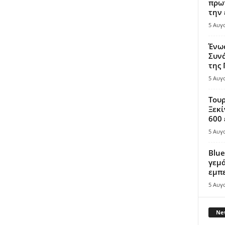
πρωτ
την 
5 Αυγ
Ένω
Συνά
της
5 Αυγ
Τουρ
Ξεκί
600 
5 Αυγ
Blue
γεμά
εμπε
5 Αυγ
New