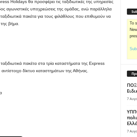
ress Holidays θα προσφέρει τις ταξιδιωτικές της υπηρεσίες
άδος αγωνιστικές υποχρεώσεις της ομάδας, ενώ παράλληλα
Sub
ταξιδιωτικά πακέτα για τους φιλάθλους που επιθυμούν να
To s
 της βήμα.
News
pre
Subs
 ταξιδιωτικά πακέτα στα τρία καταστήματα της Express
 αντίστοιχο δίκτυο καταστημάτων της Αθήνας.
Πρ
ΠΟΞ:
Ειδι
α
7 Αυγ
ΥΠΠΟ
πολυ
Ελλά
7 Αυγ