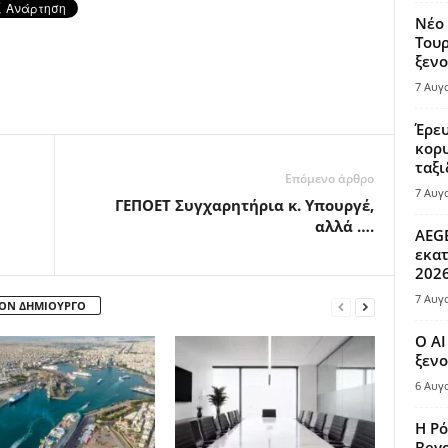
Νέο 
Τουρ
ξενο
7 Αυγ
Έρευ
κορυ
ταξι
Επόμενο άρθρο
7 Αυγ
ΓΕΠΟΕΤ Συγχαρητήρια κ. Υπουργέ,
αλλά ….
AEGE
εκατ
202
7 Αυγ
ΤΟΝ ΔΗΜΙΟΥΡΓΟ
Ο AI
ξενο
6 Αυγ
Η Ρό
Bey