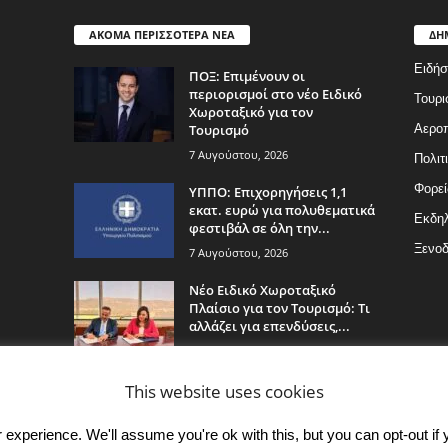
ΑΚΟΜΑ ΠΕΡΙΣΣΟΤΕΡΑ ΝΕΑ
ΔΗ
Ειδήσ
ΠΟΞ: Επιμένουν οι
περιορισμοί στο νέο Ειδικό
Τουρι
Χωροταξικό για τον
Τουρισμό
Αερο
7 Αυγούστου, 2026
Πολιτ
Φορεί
ΥΠΠΟ: Επιχορηγήσεις 1,1
εκατ. ευρώ για πολυθεματικά
Εκδη
φεστιβάλ σε όλη την...
Ξενοδ
7 Αυγούστου, 2026
Νέο Ειδικό Χωροταξικό
Πλαίσιο για τον Τουρισμό: Τι
αλλάζει για επενδύσεις,...
7 Αυγούστου, 2026
This website uses cookies
experience. We'll assume you're ok with this, but you can opt-out if 