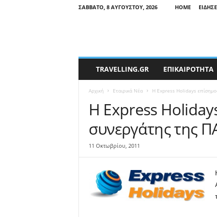
ΣΆΒΒΑΤΟ, 8 ΑΥΓΟΎΣΤΟΥ, 2026
HOME
ΕΙΔΉΣΕ
T
TRAVELLING.GR
ΕΠΙΚΑΙΡΟΤΗΤΑ
r
a
Αρχική
Εταιρικά Νέα
Η Express Holidays επίσημο
v
e
Η Express Holiday
l
συνεργάτης της Π
l
i
n
11 Οκτωβρίου, 2011
g
N
e
w
s