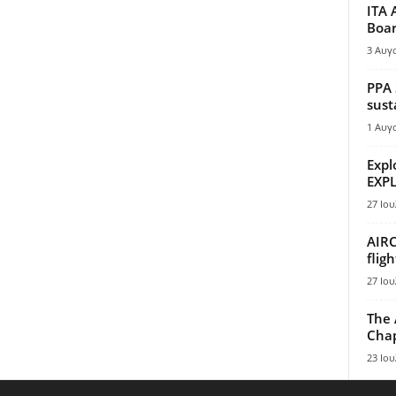
ITA 
Boar
3 Αυγ
PPA 
sust
1 Αυγ
Expl
EXPL
27 Ιου
AIRC
flig
27 Ιου
The 
Chap
23 Ιου