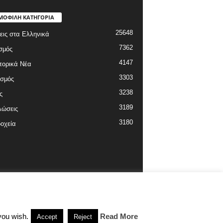
ΜΟΦΙΛΗ ΚΑΤΗΓΟΡΙΑ
25648
εις στα Ελληνικά
7362
σμός
4147
πορικά Νέα
3303
ισμός
3238
ς
3189
λώσεις
3180
οχεία
you wish.
Read More
Accept
Reject