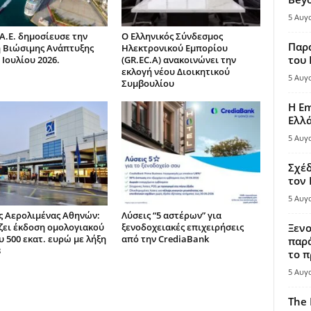
5 Αυγ
Α.Ε. δημοσίευσε την
Ο Ελληνικός Σύνδεσμος
Παρά
 Βιώσιμης Ανάπτυξης
Ηλεκτρονικού Εμπορίου
του
 Ιουλίου 2026.
(GR.EC.A) ανακοινώνει την
εκλογή νέου Διοικητικού
5 Αυγ
Συμβουλίου
Η Em
Ελλ
5 Αυγ
Σχέδ
τον
5 Αυγ
ς Αερολιμένας Αθηνών:
Λύσεις “5 αστέρων” για
ζει έκδοση ομολογιακού
ξενοδοχειακές επιχειρήσεις
Ξενο
υ 500 εκατ. ευρώ με λήξη
από την CrediaBank
παρά
3
το π
5 Αυγ
The 