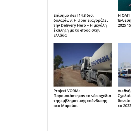
Επίσημο deal 14,8 δισ.
Η ΟΛΠ 
δολαρίων: Η Uber εξαγοράζει
Έκθεση
την Delivery Hero – Η μεγάλη
2025 15
έκπληξη με το efood στην
Ελλάδα
Project VORIA:
Διεθνή
Παρουσιάστηκαν τα νέα σχέδια
Σχεδιά
της εμβληματικής επένδυσης
δανείο
στο Μαρούσι
το 203