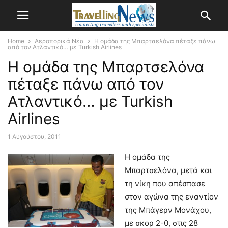
Home
Αεροπορικά Νέα
Η ομάδα της Μπαρτσελόνα πέταξε πάνω
από τον Ατλαντικό… με Turkish Airlines
Η ομάδα της Μπαρτσελόνα
πέταξε πάνω από τον
Ατλαντικό… με Turkish
Airlines
1 Αυγούστου, 2011
Η ομάδα της
Μπαρτσελόνα, μετά και
τη νίκη που απέσπασε
στον αγώνα της εναντίον
της Μπάγερν Μονάχου,
με σκορ 2-0, στις 28