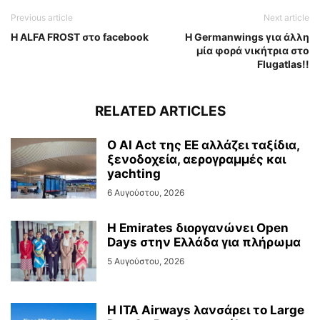
Previous article
Next article
Η ALFA FROST στο facebook
H Germanwings για άλλη
μία φορά νικήτρια στο
Flugatlas!!
RELATED ARTICLES
Ο AI Act της ΕΕ αλλάζει ταξίδια,
ξενοδοχεία, αερογραμμές και
yachting
6 Αυγούστου, 2026
Η Emirates διοργανώνει Open
Days στην Ελλάδα για πλήρωμα
5 Αυγούστου, 2026
Η ITA Airways λανσάρει το Large