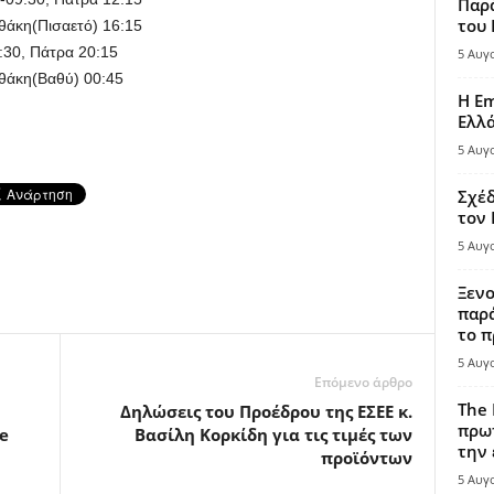
Παρά
του
θάκη(Πισαετό) 16:15
:30, Πάτρα 20:15
5 Αυγ
Ιθάκη(Βαθύ) 00:45
Η Em
Ελλ
5 Αυγ
Σχέδ
τον
5 Αυγ
Ξενο
παρά
το π
5 Αυγ
Επόμενο άρθρο
The 
Δηλώσεις του Προέδρου της ΕΣΕΕ κ.
πρωτ
ne
Βασίλη Κορκίδη για τις τιμές των
την 
προϊόντων
5 Αυγ