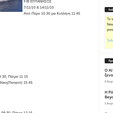
F/B ΕΠΤΑΝΗΣΟΣ
7/11/10 & 14/11/10
Sub
Από Πόρο 10.30 για Κυλλήνη 11.45
To s
News
pre
Subs
Πρ
Ο AI
ξενο
8.30, Πάτρα 11.15
6 Αυγ
θάκη(Πισαετό) 15.45
Η Ρό
Bey
5 Αυγ
-09:30, Πάτρα 12:15