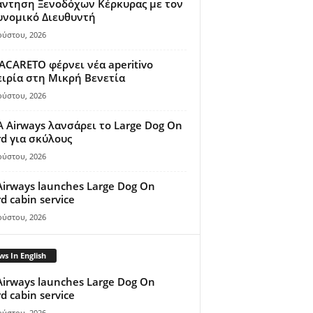
άντηση Ξενοδόχων Κέρκυρας με τον
υνομικό Διευθυντή
ούστου, 2026
ACARETO φέρνει νέα aperitivo
ιρία στη Μικρή Βενετία
ούστου, 2026
A Airways λανσάρει το Large Dog On
d για σκύλους
ούστου, 2026
Airways launches Large Dog On
d cabin service
ούστου, 2026
s In English
Airways launches Large Dog On
d cabin service
ούστου, 2026