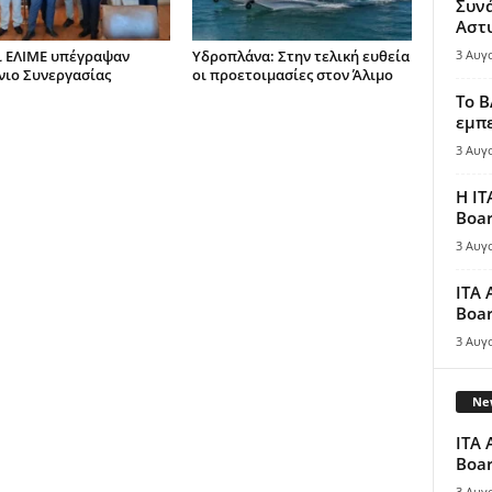
Συν
Αστ
ι ΕΛΙΜΕ υπέγραψαν
Υδροπλάνα: Στην τελική ευθεία
3 Αυγ
ιο Συνεργασίας
οι προετοιμασίες στον Άλιμο
Το B
εμπε
3 Αυγ
Η IT
Boar
3 Αυγ
ITA 
Boar
3 Αυγ
New
ITA 
Boar
3 Αυγ