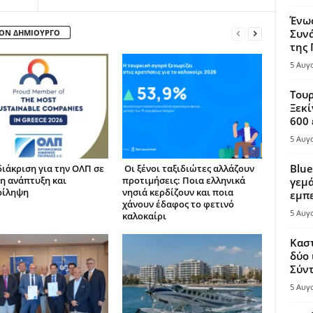
Ένω
Συνά
ΤΟΝ ΔΗΜΙΟΥΡΓΟ
της
5 Αυγ
Τουρ
Ξεκί
600 
5 Αυγ
Blue
διάκριση για την ΟΛΠ σε
Οι ξένοι ταξιδιώτες αλλάζουν
η ανάπτυξη και
προτιμήσεις: Ποια ελληνικά
γεμά
ρίληψη
νησιά κερδίζουν και ποια
εμπε
χάνουν έδαφος το φετινό
5 Αυγ
καλοκαίρι
Καστ
δύο 
Σύντ
5 Αυγ