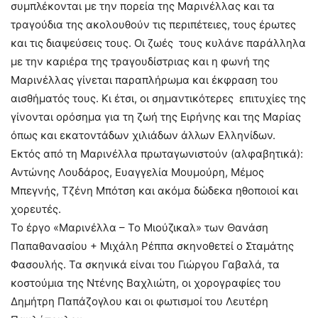
συμπλέκονται με την πορεία της Μαρινέλλας και τα
τραγούδια της ακολουθούν τις περιπέτειες, τους έρωτες
και τις διαψεύσεις τους. Οι ζωές τους κυλάνε παράλληλα
με την καριέρα της τραγουδίστριας και η φωνή της
Μαρινέλλας γίνεται παραπλήρωμα και έκφραση του
αισθήματός τους. Κι έτσι, οι σημαντικότερες επιτυχίες της
γίνονται ορόσημα για τη ζωή της Ειρήνης και της Μαρίας
όπως και εκατοντάδων χιλιάδων άλλων Ελληνίδων.
Εκτός από τη Μαρινέλλα πρωταγωνιστούν (αλφαβητικά):
Αντώνης Λουδάρος, Ευαγγελία Μουμούρη, Μέμος
Μπεγνής, Τζένη Μπότση και ακόμα δώδεκα ηθοποιοί και
χορευτές.
Το έργο «Μαρινέλλα – Το Μιούζικαλ» των Θανάση
Παπαθανασίου + Μιχάλη Ρέππα σκηνοθετεί ο Σταμάτης
Φασουλής. Τα σκηνικά είναι του Γιώργου Γαβαλά, τα
κοστούμια της Ντένης Βαχλιώτη, οι χορογραφίες του
Δημήτρη Παπάζογλου και οι φωτισμοί του Λευτέρη