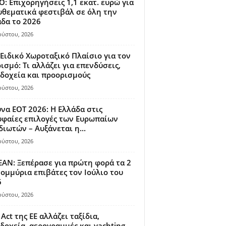
: Επιχορηγήσεις 1,1 εκατ. ευρώ για
θεματικά φεστιβάλ σε όλη την
δα το 2026
ούστου, 2026
Ειδικό Χωροταξικό Πλαίσιο για τον
ισμό: Τι αλλάζει για επενδύσεις,
δοχεία και προορισμούς
ούστου, 2026
να ΕΟΤ 2026: Η Ελλάδα στις
φαίες επιλογές των Ευρωπαίων
διωτών – Αυξάνεται η...
ούστου, 2026
AN: Ξεπέρασε για πρώτη φορά τα 2
ομμύρια επιβάτες τον Ιούλιο του
6
ούστου, 2026
 Act της ΕΕ αλλάζει ταξίδια,
δοχεία, αερογραμμές και yachting