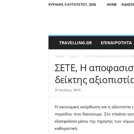
ΚΥΡΙΑΚΉ, 9 ΑΥΓΟΎΣΤΟΥ, 2026
HOME
ΕΙΔΉΣΕ
T
TRAVELLING.GR
ΕΠΙΚΑΙΡΟΤΗΤΑ
r
a
Αρχική
legacy
ΣΕΤΕ, Η αποφασιστικότητα της Κυβ
v
e
ΣΕΤΕ, Η αποφασισ
l
δείκτης αξιοπιστί
l
i
n
31 Ιουλίου, 2010
g
N
Η οικονομική ανόρθωση και η αξιοπιστία τ
e
w
περιόδου που διανύουμε. Στο πλαίσιο αυ
s
εξασφαλίσει μέσω της τήρησης των νόμων τ
καθοριστική.