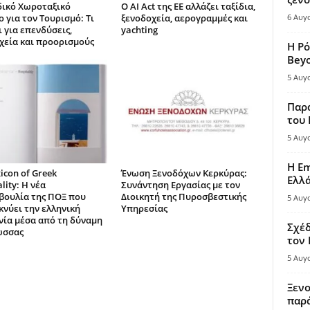
δικό Χωροταξικό
Ο AI Act της ΕΕ αλλάζει ταξίδια,
 για τον Τουρισμό: Τι
ξενοδοχεία, αερογραμμές και
6 Αυγ
 για επενδύσεις,
yachting
χεία και προορισμούς
Η Ρό
Bey
5 Αυγ
Παρά
του
5 Αυγ
Η Em
icon of Greek
Ένωση Ξενοδόχων Κερκύρας:
Ελλ
lity: Η νέα
Συνάντηση Εργασίας με τον
ουλία της ΠΟΞ που
Διοικητή της Πυροσβεστικής
5 Αυγ
κνύει την ελληνική
Υπηρεσίας
νία μέσα από τη δύναμη
Σχέδ
ώσσας
τον
5 Αυγ
Ξενο
παρά