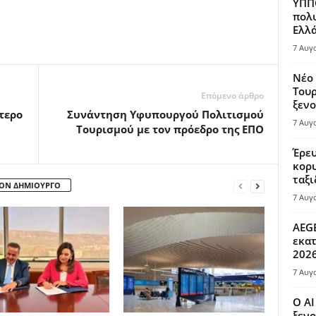
ΥΠΠΟ
πολυ
Ελλά
7 Αυγ
Νέο 
Τουρ
Επόμενο άρθρο
ξενο
τερο
Συνάντηση Υφυπουργού Πολιτισμού
7 Αυγ
Τουρισμού με τον πρόεδρο της ΕΠΟ
Έρευ
κορυ
ταξι
ΤΟΝ ΔΗΜΙΟΥΡΓΟ
7 Αυγ
AEGE
εκατ
202
7 Αυγ
Ο AI
ξενο