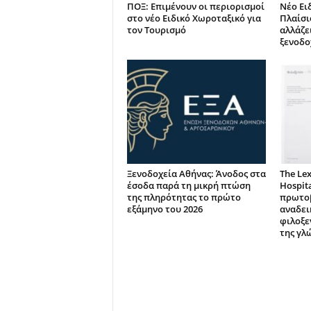
ΠΟΞ: Επιμένουν οι περιορισμοί
Νέο Ει
στο νέο Ειδικό Χωροταξικό για
Πλαίσιο
τον Τουρισμό
αλλάζει
ξενοδο
Ξενοδοχεία Αθήνας: Άνοδος στα
The Lex
έσοδα παρά τη μικρή πτώση
Hospita
της πληρότητας το πρώτο
πρωτοβ
εξάμηνο του 2026
αναδει
φιλοξε
της γλ