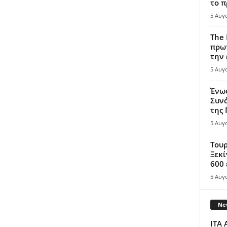
το π
5 Αυγ
The 
πρωτ
την 
5 Αυγ
Ένω
Συνά
της
5 Αυγ
Τουρ
Ξεκί
600 
5 Αυγ
New
ITA 