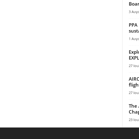
Boar
3 Αυγ
PPA 
sust
1 Αυγ
Expl
EXPL
27 Ιου
AIRC
flig
27 Ιου
The 
Chap
23 Ιου