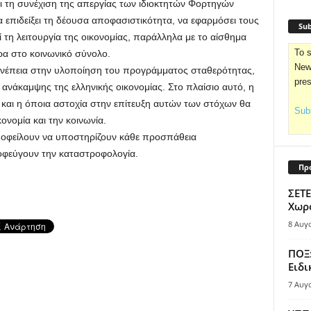
αι τη συνέχιση της απεργίας των ιδιοκτητών Φορτηγών
 επιδείξει τη δέουσα αποφασιστικότητα, να εφαρμόσει τους
Sub
 τη λειτουργία της οικονομίας, παράλληλα με το αίσθημα
To s
ερα στο κοινωνικό σύνολο.
News
υνέπεια στην υλοποίηση του προγράμματος σταθερότητας,
pre
, ανάκαμψης της ελληνικής οικονομίας. Στο πλαίσιο αυτό, η
και η όποια αστοχία στην επίτευξη αυτών των στόχων θα
Subs
ονομία και την κοινωνία.
ις οφείλουν να υποστηρίζουν κάθε προσπάθεια
οφεύγουν την καταστροφολογία.
Πρ
ΣΕΤΕ
Χωρο
8 Αυγ
ΠΟΞ:
Ειδι
7 Αυγ