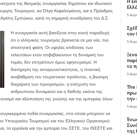
Η Em
νίσχυση της θεσμικής συνεργασίας δημόσιου και ιδιωτικού
Ελλ
υργός Τουρισμού, κα Όλγα Κεφαλογιάννη, και η Πρόεδρος
5 Αυγ
α Αγάπη Σμπώκου, κατά τη σημερινή συνεδρίαση του Δ.Σ.
Σχέδ
Η συνεργασία αυτή βασίζεται στην κοινή παραδοχή
τον
ότι ο ελληνικός τουρισμός βρίσκεται σε μια νέα, πιο
5 Αυγ
απαιτητική φάση. Οι υψηλές επιδόσεις των
Ξενο
τελευταίων ετών επιβεβαιώνουν τη δυναμική του
παρά
τομέα, δεν επιτρέπουν όμως εφησυχασμό. Η
το π
διατήρηση της ανταγωνιστικότητας, η ποιοτική
5 Αυγ
αναβάθμιση του τουριστικού προϊόντος, η βιώσιμη
διαχείριση των προορισμών, η ενίσχυση του
The 
ανθρώπινου δυναμικού και η διεθνής εικόνα της
πρωτ
την 
νισμό και αξιοποίηση της γνώσης και της εμπειρίας όλων
5 Αυγ
συγκεκριμένα πεδία συνεργασίας, στα οποία μπορούν να
Ένω
του Υπουργείου Τουρισμού και του Ελληνικού Οργανισμού
Συνά
α, τα εργαλεία και την εμπειρία του ΣΕΤΕ, του ΙΝΣΕΤΕ και
της