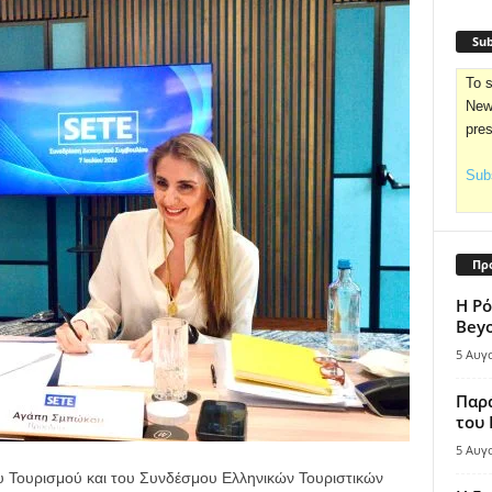
Sub
To s
News
pre
Subs
Πρ
Η Ρό
Bey
5 Αυγ
Παρά
του
5 Αυγ
 Τουρισμού και του Συνδέσμου Ελληνικών Τουριστικών