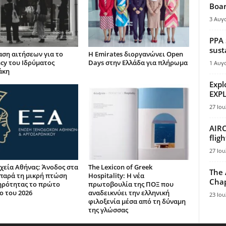
Boar
3 Αυγ
PPA 
sust
ση αιτήσεων για το
Η Emirates διοργανώνει Open
ncy του Ιδρύματος
Days στην Ελλάδα για πλήρωμα
1 Αυγ
άκη
Expl
EXPL
27 Ιου
AIRC
flig
27 Ιου
χεία Αθήνας: Άνοδος στα
The Lexicon of Greek
The 
παρά τη μικρή πτώση
Hospitality: Η νέα
Chap
ηρότητας το πρώτο
πρωτοβουλία της ΠΟΞ που
ο του 2026
αναδεικνύει την ελληνική
23 Ιου
φιλοξενία μέσα από τη δύναμη
της γλώσσας