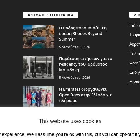
ΑΚΟΜΑ ΠΕΡΙΣΣΟΤΕΡΑ ΝΕΑ
ΔΗ
Ειδήσ
Η Ρόδος παρουσιάζει τη
δράση Rhodes Beyond
Τουρι
Summer
Αερο
5 Αυγούστου, 2026
Πολιτ
Παράταση αιτήσεων για το
Φορεί
residency του Ιδρύματος
Μαμιδάκη
Εκδη
5 Αυγούστου, 2026
Ξενοδ
Η Emirates διοργανώνει
Open Days στην Ελλάδα για
πλήρωμα
5 Αυγούστου, 2026
This website uses cookies
experience. We'll assume you're ok with this, but you can opt-out if 