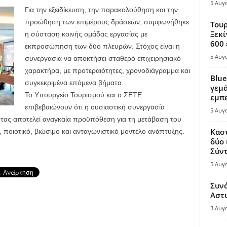
5 Αυγ
Για την εξειδίκευση, την παρακολούθηση και την
προώθηση των επιμέρους δράσεων, συμφωνήθηκε
Τουρ
Ξεκί
η σύσταση κοινής ομάδας εργασίας με
600 
εκπροσώπηση των δύο πλευρών. Στόχος είναι η
5 Αυγ
συνεργασία να αποκτήσει σταθερό επιχειρησιακό
χαρακτήρα, με προτεραιότητες, χρονοδιάγραμμα και
Blue
συγκεκριμένα επόμενα βήματα.
γεμά
Το Υπουργείο Τουρισμού και ο ΣΕΤΕ
εμπε
επιβεβαιώνουν ότι η ουσιαστική συνεργασία
5 Αυγ
τητας αποτελεί αναγκαία προϋπόθεση για τη μετάβαση του
Καστ
, ποιοτικό, βιώσιμο και ανταγωνιστικό μοντέλο ανάπτυξης.
δύο 
Σύντ
5 Αυγ
Συν
Αστ
3 Αυγ