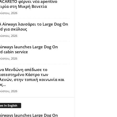
ACARETO φέρνει νέα aperitivo
ιρία στη Μικρή Βενετία
ούστου, 2026
A Airways λανσάρει το Large Dog On
d για σκύλους
ούστου, 2026
Airways launches Large Dog On
d cabin service
ούστου, 2026
ίνα Μενδώνη απέδωσε το
κατεστημένο Κάστρο των
ενών, στην τοπική κοινωνία και
ς...
ούστου, 2026
s In English
Airways launches Large Dog On