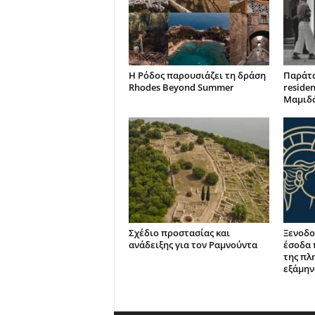
Η Ρόδος παρουσιάζει τη δράση
Παράτα
Rhodes Beyond Summer
reside
Μαμιδ
Σχέδιο προστασίας και
Ξενοδο
ανάδειξης για τον Ραμνούντα
έσοδα 
της πλ
εξάμην