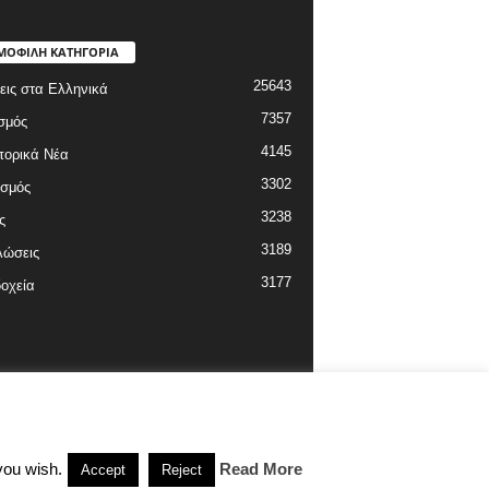
ΜΟΦΙΛΗ ΚΑΤΗΓΟΡΙΑ
25643
εις στα Ελληνικά
7357
σμός
4145
πορικά Νέα
3302
ισμός
3238
ς
3189
λώσεις
3177
οχεία
you wish.
Read More
Accept
Reject