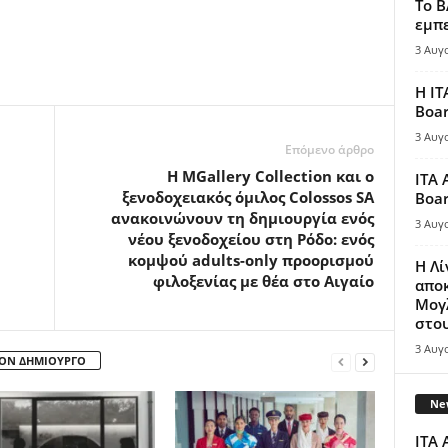
Το B
εμπε
3 Αυγ
Η IT
Boar
3 Αυγ
Επόμενο άρθρο
Η MGallery Collection και ο
ITA 
ξενοδοχειακός όμιλος Colossos SA
Boar
ανακοινώνουν τη δημιουργία ενός
3 Αυγ
νέου ξενοδοχείου στη Ρόδο: ενός
κομψού adults-only προορισμού
Η Λ
φιλοξενίας με θέα στο Αιγαίο
απο
Μογλ
στου
3 Αυγ
ΤΟΝ ΔΗΜΙΟΥΡΓΟ
New
ITA 