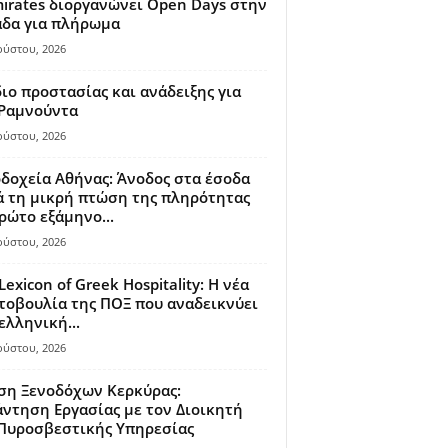
irates διοργανώνει Open Days στην
άδα για πλήρωμα
ούστου, 2026
ιο προστασίας και ανάδειξης για
 Ραμνούντα
ούστου, 2026
δοχεία Αθήνας: Άνοδος στα έσοδα
 τη μικρή πτώση της πληρότητας
ρώτο εξάμηνο...
ούστου, 2026
Lexicon of Greek Hospitality: Η νέα
οβουλία της ΠΟΞ που αναδεικνύει
ελληνική...
ούστου, 2026
ση Ξενοδόχων Κερκύρας:
ντηση Εργασίας με τον Διοικητή
 Πυροσβεστικής Υπηρεσίας