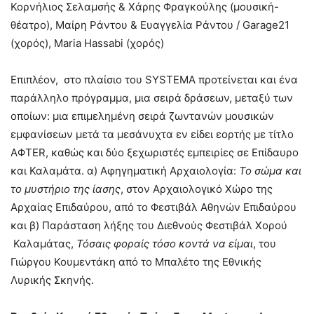
Κορνήλιος Σελαμσής & Χάρης Φραγκούλης (μουσική-
θέατρο), Μαίρη Ράντου & Ευαγγελία Ράντου / Garage21
(χορός), Maria Hassabi (χορός)
Επιπλέον, στο πλαίσιο του SYSTEMA προτείνεται και ένα
παράλληλο πρόγραμμα, μια σειρά δράσεων, μεταξύ των
οποίων: μια επιμελημένη σειρά ζωντανών μουσικών
εμφανίσεων μετά τα μεσάνυχτα εν είδει εορτής με τίτλο
AΦTER, καθώς και δύο ξεχωριστές εμπειρίες σε Επίδαυρο
και Καλαμάτα. α) Αφηγηματική Αρχαιολογία:
Το σώμα και
το μυστήριο της ίασης
, στον Αρχαιολογικό Χώρο της
Αρχαίας Επιδαύρου, από το Φεστιβάλ Αθηνών Επιδαύρου
και β) Παράσταση λήξης του Διεθνούς Φεστιβάλ Χορού
Καλαμάτας,
Τόσαις φοραίς τόσο κοντά να είμαι
, του
Γιώργου Κουμεντάκη από το Μπαλέτο της Εθνικής
Λυρικής Σκηνής.