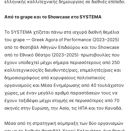
ελληνικής καλλιτεχνικής δημιουργίας σε διεθνές επίπεδο.
Από το grape και το Showcase στο SYSTEMA
Το SYSTEMA χτίζεται πάνω στα ισχυρά διεθνή θεμέλια
του grape — Greek Agora of Performance (2023–2025)
από το Φεστιβάλ Αθηνών Επιδαύρου και του Showcase
από το Εθνικό Θέατρο (2023–2025)· πρωτοβουλίες που
έχουν υποδεχτεί μέχρι σήμερα περισσότερους από 250
καλλιτεχνικούς/ές διευθυντές/ριες, επιμελητές/ριες και
δημοσιογράφους από κορυφαίους πολιτιστικούς
οργανισμούς και Μέσα Ενημέρωσης από 40 τουλάχιστον
χώρες, με έναν μεγάλο αριθμό παραστάσεών τους να
έχουν ταξιδέψει μέχρι στιγμής σε περισσότερες από 70
σκηνές στην Ευρώπη, την Ασία, τις ΗΠΑ και τον Καναδά.
Μέσα από τη στρατηγική σύμπραξη των δύο οργανισμών
και με το Διεθνές Φεστιβάλ Χορού Καλαμάτας, ένα θεσμό