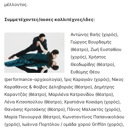
μέλλοντος.
Συμμετέχοντες/ουσες καλλιτέχνες/ιδες:
Αντώνης Βαής (χορός),
Γιώργος Βουρδαμής
(θέατρο), Ζωή Ευσταθίου
(χορός), Χρήστος
Θεοδωρίδης (θέατρο),
Ευθύμης Θέου
(performance-αρχαιολογία), Ίρις Καραγιάν (χορός), Νίκος
Καραθάνος & Φοίβος Δεληβοριάς (θέατρο), Δημήτρης
Καραντζάς (θέατρο), Μαριλένα Κατρανίδου (θέατρο),
Λένα Κιτσοπούλου (θέατρο), Χριστιάνα Κοσιάρη (χορός),
Θανάσης Κριτσάκης (θέατρο), Πάνος Μαλακτός (χορός),
Μαρία Πανουργιά (θέατρο), Κωνσταντίνος Παπανικολάου
(χορός), Ιωάννα Πορτόλου / ομάδα χορού Griffón (χορός),