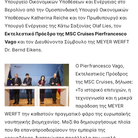
Υπουργείο Οικονομικών Υποθέσεων και Ενέργειας στο
Βερολίνο από την Ομοσπονδιακή Υπουργό Οικονομικών
Υποθέσεων Katherina Reiche και τον Πρωθυπουργό και
Υπουργό Ενέργειας της Κάτω Σαξονίας Olaf Lies, τον
Εκτελεστικό Πρόεδρο της MSC Cruises Pierfrancesco
Vago
και τον Διευθύνοντα Σύμβουλο της MEYER WERFT
Dr. Bernd Eikens.
Ο Pierfrancesco Vago,
Εκτελεστικός Πρόεδρος
της MSC Cruises, δήλωσε:
«Το ιστορικό επιτυχιών, η
τεχνογνωσία και η μακρά
παράδοση της MEYER
WERFT την καθιστούν πραγματικό φάρο της ευρωπαϊκής
ναυπηγικής βιομηχανίας. Μαζί θα δημιουργήσουμε πλοία
που θα επαναπροσδιορίσουν την εμπειρία της
κρουαζιέρας, διατηρώντας παράλληλα την υψηλή