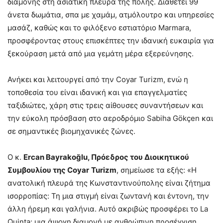
διαμονής στη ασιατική πλευρά της πόλης. Διαθέτει 99
άνετα δωμάτια, σπα με χαμάμ, ατμόλουτρο και υπηρεσίες
μασάζ, καθώς και το φιλόξενο εστιατόριο Marmara,
προσφέροντας στους επισκέπτες την ιδανική ευκαιρία για
ξεκούραση μετά από μια γεμάτη μέρα εξερεύνησης.
Ανήκει και λειτουργεί από την Coyar Turizm, ενώ η
τοποθεσία του είναι ιδανική και για επαγγελματίες
ταξιδιώτες, χάρη στις τρεις αίθουσες συναντήσεων και
την εύκολη πρόσβαση στο αεροδρόμιο Sabiha Gökçen και
σε σημαντικές βιομηχανικές ζώνες.
Ο κ.
Ercan Bayrakoğlu, Πρόεδρος του Διοικητικού
Συμβουλίου της
Coyar
Turizm
, σημείωσε τα εξής: «Η
ανατολική πλευρά της Κωνσταντινούπολης είναι ζήτημα
ισορροπίας: Τη μια στιγμή είναι ζωντανή και έντονη, την
άλλη ήρεμη και γαλήνια. Αυτό ακριβώς προσφέρει το La
Quinta: μια άψογη διαμονή με ανθρώπινη προσέγγιση.