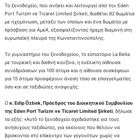
Το ξενοδοχείο, που ανήκει και λειτουργεί από την Eden
Port Turizm ve Ticaret Limited Şirketi, διαθέτει 82 δωμάτια
με ηχομόνωση, μεταξύ των οποίων και ένα δωμάτιο με
πρόσβαση για ΑμεΑ, εξασφαλίζοντας ήρεμη διαμονή στη
ευρωπαϊκή πλευρά της Κωνσταντινούπολης.
Το γυμναστήριο του ξενοδοχείου, το εστιατόριο La Bella
με τουρκική και διεθνή κουζίνα, η ευέλικτη αίθουσα
συνεδριάσεων για 100 άτομα και η αίθουσα συσκέψεων
για 15 άτομα προσφέρουν άνεση τόσο σε επαγγελματίες
όσο και σε ταξιδιώτες αναψυχής.
Ο
κ. Edip Özbek, Πρόεδρος του Διοικητικού Συμβουλίου
της
Eden
Port
Turizm
ve
Ticaret
Limited
Ş
irketi
, δήλωσε
τα εξής: «Αυτό το ξενοδοχείο σχεδιάστηκε για τους
ανήσυχους ταξιδιώτες, για εκείνους που θέλουν να
βρίσκονται στο επίκεντρο των γεγονότων χωρίς να