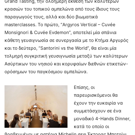
Grand Tasting, την ολοήμερη έκθεση των καλύτερων
κρασιών του τοπικού αμπελώνα από τους ίδιους τους
παραγωγούς τους, αλλά και δύο βιωματικά
masterclasses. Το πρώτο, “Argyros Vertical – Cuvée
Monsignori & Cuvée Evdemon”, αποτελεί μία σπάνια
κάθετη γευσιγνωσία σε συνεργασία με το Κτήμα Αργυρός
και το δεύτερο, “Santorini vs the World”, θα είναι μία
τολμηρή συγκριτική γευσιγνωσία μεταξύ των καλύτερων
Ασύρτικων του νησιού και κορυφαίων διεθνών ετικετών-
ορόσημων του παγκόσμιου αμπελώνα.
Επίσης, οι
παρευρισκόμενοι θα
έχουν την ευκαιρία να
συμμετάσχουν σε ένα
μοναδικό 4-Hands Dinner,
κατά το οποίο οι
βραβευμένοι με αστέρια Michelin σεφ Έκτορας Μποτρίνι