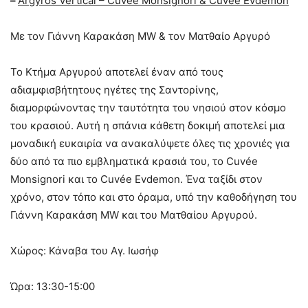
–
Argyros Vertical – Cuvée Monsignori & Cuvée Evdemon
Με τον Γιάννη Καρακάση MW & τον Ματθαίο Αργυρό
Το Κτήμα Αργυρού αποτελεί έναν από τους
αδιαμφισβήτητους ηγέτες της Σαντορίνης,
διαμορφώνοντας την ταυτότητα του νησιού στον κόσμο
του κρασιού. Αυτή η σπάνια κάθετη δοκιμή αποτελεί μια
μοναδική ευκαιρία να ανακαλύψετε όλες τις χρονιές για
δύο από τα πιο εμβληματικά κρασιά του, το Cuvée
Monsignori και το Cuvée Evdemon. Ένα ταξίδι στον
χρόνο, στον τόπο και στο όραμα, υπό την καθοδήγηση του
Γιάννη Καρακάση MW και του Ματθαίου Αργυρού.
Χώρος: Κάναβα του Αγ. Ιωσήφ
Ώρα: 13:30-15:00