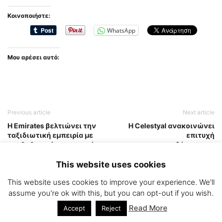
Κοινοποιήστε:
WhatsApp
Μου αρέσει αυτό:
Previous article
Next article
Η Emirates βελτιώνει την
Η Celestyal ανακοινώνει
ταξιδιωτική εμπειρία με
επιτυχή
αναβαθμισμένα αεροσκάφη
αναχρηματοδότηση και
και επέκταση της Premium
επιταχύνει τη στρατηγική
Οικονομικής θέσης σε
ανάπτυξής της
This website uses cookies
νέους προορισμούς
This website uses cookies to improve your experience. We'll
assume you're ok with this, but you can opt-out if you wish.
RELATED ARTICLES
Read More
Accept
Reject