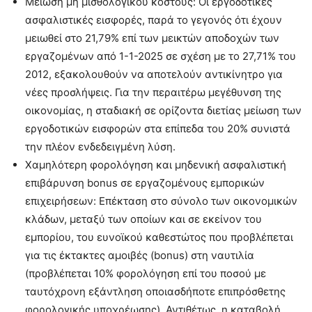
Μείωση μη μισθολογικού κόστους: Οι εργοδοτικές
ασφαλιστικές εισφορές, παρά το γεγονός ότι έχουν
μειωθεί στο 21,79% επί των μεικτών αποδοχών των
εργαζομένων από 1-1-2025 σε σχέση με το 27,71% του
2012, εξακολουθούν να αποτελούν αντικίνητρο για
νέες προσλήψεις. Για την περαιτέρω μεγέθυνση της
οικονομίας, η σταδιακή σε ορίζοντα διετίας μείωση των
εργοδοτικών εισφορών στα επίπεδα του 20% συνιστά
την πλέον ενδεδειγμένη λύση.
Χαμηλότερη φορολόγηση και μηδενική ασφαλιστική
επιβάρυνση bonus σε εργαζομένους εμπορικών
επιχειρήσεων: Επέκταση στο σύνολο των οικονομικών
κλάδων, μεταξύ των οποίων και σε εκείνον του
εμπορίου, του ευνοϊκού καθεστώτος που προβλέπεται
για τις έκτακτες αμοιβές (bonus) στη ναυτιλία
(προβλέπεται 10% φορολόγηση επί του ποσού με
ταυτόχρονη εξάντληση οποιασδήποτε επιπρόσθετης
φορολογικής υποχρέωσης). Αντιθέτως, η καταβολή