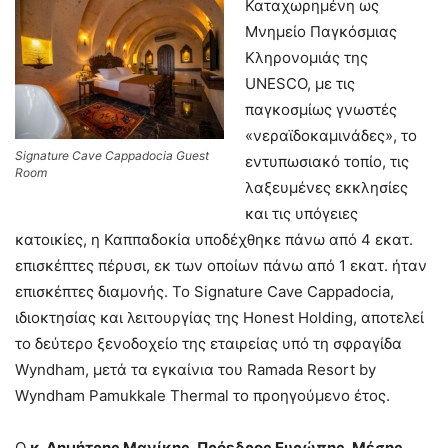
Καταχωρημένη ως
Μνημείο Παγκόσμιας
Κληρονομιάς της
UNESCO, με τις
παγκοσμίως γνωστές
«νεραϊδοκαμινάδες», το
Signature Cave Cappadocia Guest
εντυπωσιακό τοπίο, τις
Room
λαξευμένες εκκλησίες
και τις υπόγειες
κατοικίες, η Καππαδοκία υποδέχθηκε πάνω από 4 εκατ.
επισκέπτες πέρυσι, εκ των οποίων πάνω από 1 εκατ. ήταν
επισκέπτες διαμονής. Το Signature Cave Cappadocia,
ιδιοκτησίας και λειτουργίας της Honest Holding, αποτελεί
το δεύτερο ξενοδοχείο της εταιρείας υπό τη σφραγίδα
Wyndham, μετά τα εγκαίνια του Ramada Resort by
Wyndham Pamukkale Thermal το προηγούμενο έτος.
Ο
κ. Δημήτρης Μανίκης, Πρόεδρος Ευρώπης, Μέσης