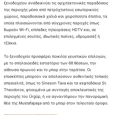
ξενοδοχείου αναδεικνύει τις αρχιτεκτονικές παραδόσεις
της περιοχής μέσα από πετρόχτιστους εσωτερικούς
χώρους, παραδοσιακά χαλιά και χειροποίητα έπιπλα, τα
οποία πλαισιώνονται από σύγχρονες παροχές όπως
δωρεάν Wi-Fi, επίπεδες τηλεοράσεις HDTV και, σε
επιλεγμένες σουίτες, ιδιωτικές πισίνες, υδρομασάζ ή
τζάκια.
Το ξενοδοχείο προσφέρει ποικιλία γευστικών επιλογών,
με το σπηλαιοειδές εστιατόριο των 68 θέσεων, την
αίθουσα πρωινού και το μπαρ στην ταράτσα. Οι
επισκέπτες μπορούν να απολαύσουν αυθεντικές τοπικές
σπεσιαλιτέ, όπως το Sineson Tava και τα κεφτεδάκια St.
Theodoros, φτιαγμένα με συνταγές αποκλειστικές της
περιοχής του Ürgüp, ή να αγναντέψουν την πανοραμική
θέα της Mustafapaşa από το μπαρ στον τελευταίο όροφο.