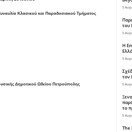
5 Αυγ
Συναυλία Κλασικού και Παραδοσιακού Τμήματος
Παρά
του
5 Αυγ
Η Em
Ελλ
5 Αυγ
Σχέδ
τον
υσικής Δημοτικού Ωδείου Πετρούπολης
5 Αυγ
Ξενο
παρά
το π
5 Αυγ
The 