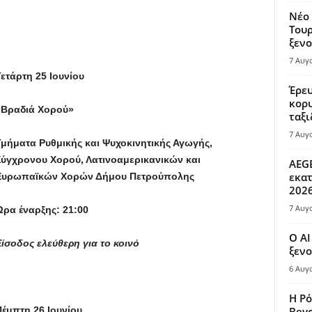
Νέο 
Τουρ
ξενο
7 Αυγ
ετάρτη 25 Ιουνίου
Έρευ
κορυ
«Βραδιά Χορού»
ταξι
7 Αυγ
μήματα Ρυθμικής και Ψυχοκινητικής Αγωγής,
Σύγχρονου Χορού, Λατινοαμερικανικών και
AEGE
εκατ
Ευρωπαϊκών Χορών Δήμου Πετρούπολης
202
7 Αυγ
ρα έναρξης: 21:00
Ο AI
ίσοδος ελεύθερη για το κοινό
ξενο
6 Αυγ
Η Ρό
έμπτη 26 Ιουνίου
Bey