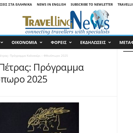
ΉΣΕΙΣ ΣΤΑ ΕΛΛΗΝΙΚΆ
NEWS IN ENGLISH
SUBSCRIBE TO NEWLETTER
TRAVELLI
ΟΙΚΟΝΟΜΙΑ
ΦΟΡΕΙΣ
ΕΚΔΗΛΩΣΕΙΣ
ΜΕΤΑ
Πέτρας: Πρόγραμμα Καλοκαίρι – Φθινόπωρο 2025
 Πέτρας: Πρόγραμμα
όπωρο 2025