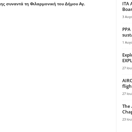
ITA 
ης συναντά τη Φιλαρμονική του Δήμου Αγ.
Boar
3 Αυγ
PPA 
sust
1 Αυγ
Expl
EXPL
27 Ιου
AIRC
flig
27 Ιου
The 
Chap
23 Ιου