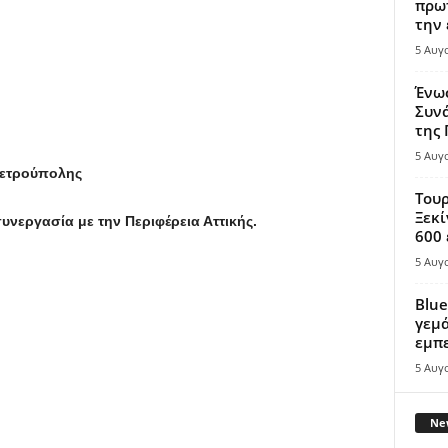
πρωτ
την 
5 Αυγ
Ένω
Συνά
της
5 Αυγ
ετρούπολης
Τουρ
Ξεκί
νεργασία με την Περιφέρεια Αττικής.
600 
5 Αυγ
Blue
γεμά
εμπε
5 Αυγ
New