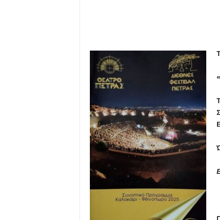
Τ
Τ
Ώ
Ε
Π