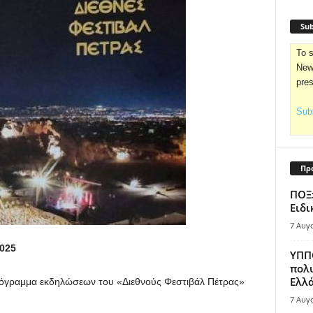
Sub
To s
News
pre
Subs
Πρ
ΠΟΞ:
Ειδι
7 Αυγ
025
ΥΠΠΟ
πολυ
Ελλά
όγραμμα εκδηλώσεων του «Διεθνούς Φεστιβάλ Πέτρας»
7 Αυγ