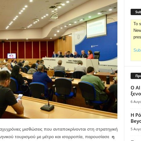
Sub
To s
News
pre
Subs
Πρ
Ο AI
ξενο
6 Αυγ
Η Ρό
Bey
βραχυχρόνιες μισθώσεις που ανταποκρίνονται στη στρατηγική
5 Αυγ
λληνικού τουρισμού με μέτρο και ισορροπία, παρουσίασε
η