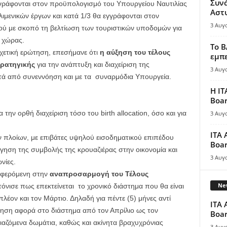
Συν
εγγράφονται στον προϋπολογισμό του Υπουργείου Ναυτιλίας
Αστ
ιμενικών έργων και κατά 1/3 θα εγγράφονται στον
3 Αυγ
ύ με σκοπό τη βελτίωση των τουριστικών υποδομών για
ς χώρας.
Το B
ετική ερώτηση, επεσήμανε ότι
η αύξηση του τέλους
εμπε
τρατηγικής
για την ανάπτυξη και διαχείριση της
3 Αυγ
ετά από συνεννόηση και με τα συναρμόδια Υπουργεία.
Η IT
Boar
ην ορθή διαχείριση τόσο του birth allocation, όσο και για
3 Αυγ
ITA 
ν πλοίων, με επιβάτες υψηλού εισοδηματικού επιπέδου
Boar
γηση της συμβολής της κρουαζιέρας στην οικονομία και
3 Αυγ
νίες.
αφερόμενη στην
αναπροσαρμογή του Τέλους
New
όνισε πως επεκτείνεται το χρονικό διάστημα που θα είναι
λέον και τον Μάρτιο. Δηλαδή για πέντε (5) μήνες αντί
ITA 
ξηση αφορά στο διάστημα από τον Απρίλιο ως τον
Boar
κιαζόμενα δωμάτια, καθώς και ακίνητα βραχυχρόνιας
3 Αυγ