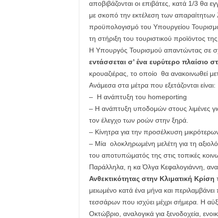
αποβιβάζονται οι επιβάτες, κατά 1/3 θα 
με σκοπό την εκτέλεση των απαραίτητων λ
προϋπολογισμό του Υπουργείου Τουρισμο
τη στήριξη του τουριστικού προϊόντος τη
Η Υπουργός Τουρισμού απαντώντας σε σχ
εντάσσεται σ’ ένα ευρύτερο πλαίσιο σ
κρουαζιέρας, το οποίο θα ανακοινωθεί μ
Ανάμεσα στα μέτρα που εξετάζονται είναι:
– Η ανάπτυξη του homeporting
– Η ανάπτυξη υποδομών στους λιμένες για τ
τον έλεγχο των ροών στην ξηρά.
– Κίνητρα για την προσέλκυση μικρότερω
– Μία ολοκληρωμένη μελέτη για τη αξιολό
του αποτυπώματός της στις τοπικές κοινω
Παράλληλα, η κα Όλγα Κεφαλογιάννη, αν
Ανθεκτικότητας στην Κλιματική Κρίση
τ
μειωμένο κατά ένα μήνα και περιλαμβάνει π
τεσσάρων που ισχύει μέχρι σήμερα. Η αύ
Οκτώβριο, αναλογικά για ξενοδοχεία, ενοι