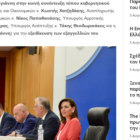
Παρά
ιάννη στην κοινή συνέντευξη τύπου κυβερνητικού
του
 και Οικονομικών κ.
Κωστής Χατζηδάκης
, Αναπληρωτής
5 Αυγ
μικών κ.
Νίκος Παπαθανάσης
, Υπουργός Αγροτικής
άρας
, Υπουργός Ανάπτυξης κ.
Τάκης Θεοδωρικάκος
και η
Η Em
ιάννη
) για την
εξειδίκευση των εξαγγελλιών του
Ελλ
5 Αυγ
Σχέδ
τον
5 Αυγ
Ξενο
παρά
το π
5 Αυγ
The 
πρωτ
την 
5 Αυγ