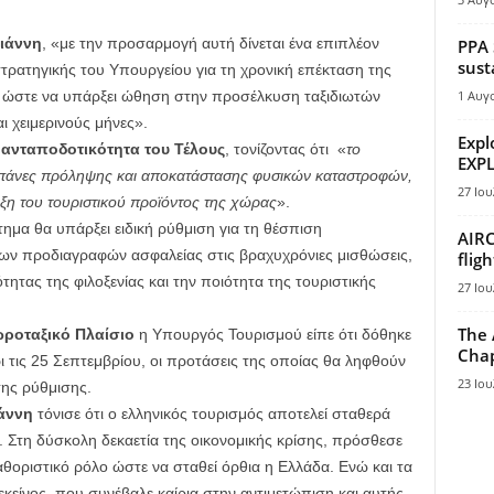
ιάννη
, «με την προσαρμογή αυτή δίνεται ένα επιπλέον
PPA 
sust
στρατηγικής του Υπουργείου για τη χρονική επέκταση της
ο ώστε να υπάρξει ώθηση στην προσέλκυση ταξιδιωτών
1 Αυγ
ι χειμερινούς μήνες».
Expl
ν
ανταποδοτικότητα του Τέλους
, τονίζοντας ότι «
το
EXPL
απάνες πρόληψης και αποκατάστασης φυσικών καταστροφών,
27 Ιου
ξη του τουριστικού προϊόντος της χώρας
».
ημα θα υπάρξει ειδική ρύθμιση για τη θέσπιση
AIRC
χων προδιαγραφών ασφαλείας στις βραχυχρόνιες μισθώσεις,
flig
τητας της φιλοξενίας και την ποιότητα της τουριστικής
27 Ιου
The 
ωροταξικό Πλαίσιο
η Υπουργός Τουρισμού είπε ότι δόθηκε
Chap
τις 25 Σεπτεμβρίου, οι προτάσεις της οποίας θα ληφθούν
23 Ιου
ης ρύθμισης.
άννη
τόνισε ότι ο ελληνικός τουρισμός αποτελεί σταθερά
. Στη δύσκολη δεκαετία της οικονομικής κρίσης, πρόσθεσε
θοριστικό ρόλο ώστε να σταθεί όρθια η Ελλάδα. Ενώ και τα
εκείνος που συνέβαλε καίρια στην αντιμετώπιση και αυτής