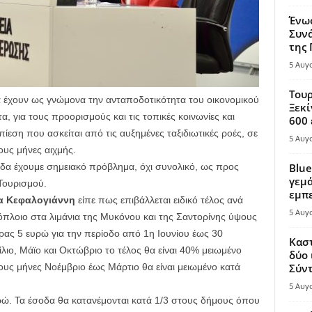
Ένω
Συνά
της
5 Αυγ
Τουρ
α έχουν ως γνώμονα την ανταποδοτικότητα του οικονομικού
Ξεκί
, για τους προορισμούς και τις τοπικές κοινωνίες και
600 
εση που ασκείται από τις αυξημένες ταξιδιωτικές ροές, σε
5 Αυγ
ους μήνες αιχμής.
λάδα έχουμε σημειακό πρόβλημα, όχι συνολικό, ως προς
Blue
γεμά
Τουρισμού.
εμπε
α Κεφαλογιάννη
είπε πως επιβάλλεται ειδικό τέλος ανά
5 Αυγ
όπλοιο στα λιμάνια της Μυκόνου και της Σαντορίνης ύψους
ρας 5 ευρώ για την περίοδο από 1η Ιουνίου έως 30
Καστ
λιο, Μάϊο και Οκτώβριο το τέλος θα είναι 40% μειωμένο
δύο 
τους μήνες Νοέμβριο έως Μάρτιο θα είναι μειωμένο κατά
Σύντ
5 Αυγ
ευρώ. Τα έσοδα θα κατανέμονται κατά 1/3 στους δήμους όπου