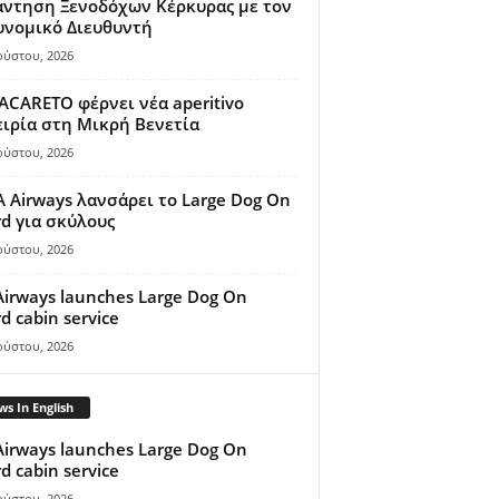
άντηση Ξενοδόχων Κέρκυρας με τον
υνομικό Διευθυντή
ούστου, 2026
ACARETO φέρνει νέα aperitivo
ιρία στη Μικρή Βενετία
ούστου, 2026
A Airways λανσάρει το Large Dog On
d για σκύλους
ούστου, 2026
Airways launches Large Dog On
d cabin service
ούστου, 2026
s In English
Airways launches Large Dog On
d cabin service
ούστου, 2026