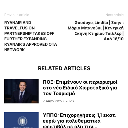
Previous article
Next article
RYANAIR AND
Goodbye, Lindita | Σκην.:
TRAVELFUSION
Μάριο Μπανούσι | Κεντρική
PARTNERSHIP TAKES OFF
Σκηνή Κτηρίου Τσίλλερ |
FURTHER EXPANDING
Από 16/10
RYANAIR’S APPROVED OTA
NETWORK
RELATED ARTICLES
ΠΟΞ: Επιμένουν οι περιορισμοί
στο νέο Ειδικό Χωροταξικό για
τον Τουρισμό
7 Αυγούστου, 2026
ΥΠΠΟ: Επιχορηγήσεις 1,1 εκατ.
ευρώ για πολυθεματικά
φεστιβάλ σε όλη την...