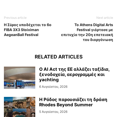
Previous article
Next article
Η Σύρος υποδέχεται το 6ο
Το Athens Digital Arts
FIBA 3X3 Stoiximan
Festival γιόρτασε με
AegeanBall Festival
επιτυχία την 20η επετειακή
του διοργάνωση
RELATED ARTICLES
Ο AI Act της ΕΕ αλλάζει ταξίδια,
ξενοδοχεία, αερογραμμές και
yachting
6 Αυγούστου, 2026
Η Ρόδος παρουσιάζει τη δράση
Rhodes Beyond Summer
5 Αυγούστου, 2026