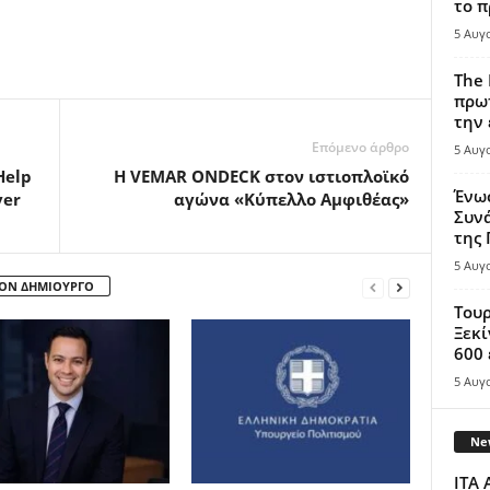
το π
5 Αυγ
The 
πρωτ
την 
Επόμενο άρθρο
5 Αυγ
Help
Η VEMAR ONDECK στον ιστιοπλοϊκό
Ένω
ver
αγώνα «Κύπελλο Αμφιθέας»
Συνά
της
5 Αυγ
ΤΟΝ ΔΗΜΙΟΥΡΓΟ
Τουρ
Ξεκί
600 
5 Αυγ
New
ITA 