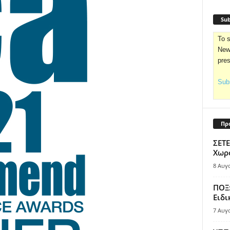
Sub
To s
News
pre
Subs
Πρ
ΣΕΤΕ
Χωρο
8 Αυγ
ΠΟΞ:
Ειδι
7 Αυγ