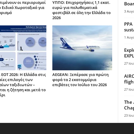
πιμένουν οι περιορισμοί
ΥΠΠΟ: Επιχορηγήσεις 1,1 εκατ.
Boar
ο Ειδικό Χωροταξικό για
ευρώ για πολυθεματικά
3 Αυγ
υρισμό
φεστιβάλ σε όλη την Ελλάδα το
2026
PPA 
sust
1 Αυγ
Expl
EXPL
27 Ιου
 ΕΟΤ 2026: Η Ελλάδα στις
AEGEAN: Ξεπέρασε για πρώτη
AIRC
ίες επιλογές των
φορά τα 2 εκατομμύρια
flig
ίων ταξιδιωτών –
επιβάτες τον Ιούλιο του 2026
ται η ζήτηση και μετά το
27 Ιου
ίρι
The 
Chap
23 Ιου