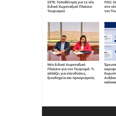
ΣΕΤΕ: Τοποθέτηση για το νέο
ΠΟΞ: Ε
Ειδικό Χωροταξικό Πλαίσιο
στο νέ
Τουρισμού
τον Το
Νέο Ειδικό Χωροταξικό
Έρευνα
Πλαίσιο για τον Τουρισμό: Τι
κορυφα
αλλάζει για επενδύσεις,
Ευρωπα
ξενοδοχεία και προορισμούς
Αυξάνε
καλοκα