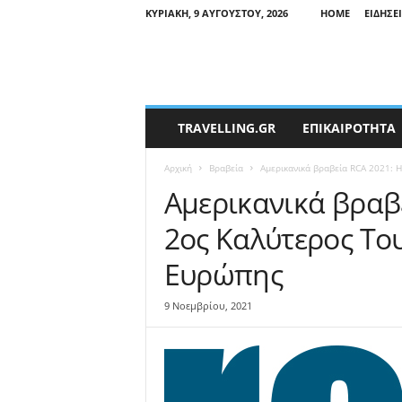
ΚΥΡΙΑΚΉ, 9 ΑΥΓΟΎΣΤΟΥ, 2026
HOME
ΕΙΔΉΣΕ
T
TRAVELLING.GR
ΕΠΙΚΑΙΡΟΤΗΤΑ
r
a
Αρχική
Βραβεία
Αμερικανικά βραβεία RCA 2021: 
v
e
Αμερικανικά βραβ
l
2ος Καλύτερος Το
l
i
Ευρώπης
n
g
N
9 Νοεμβρίου, 2021
e
w
s