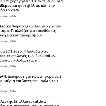
: Επιχορηγήσεις 1,1 εκατ. ευρώ για
θεματικά φεστιβάλ σε όλη την
δα το 2026
ούστου, 2026
Ειδικό Χωροταξικό Πλαίσιο για τον
ισμό: Τι αλλάζει για επενδύσεις,
δοχεία και προορισμούς
ούστου, 2026
να ΕΟΤ 2026: Η Ελλάδα στις
φαίες επιλογές των Ευρωπαίων
διωτών – Αυξάνεται η...
ούστου, 2026
AN: Ξεπέρασε για πρώτη φορά τα 2
ομμύρια επιβάτες τον Ιούλιο του
6
ούστου, 2026
 Act της ΕΕ αλλάζει ταξίδια,
δοχεία, αερογραμμές και yachting