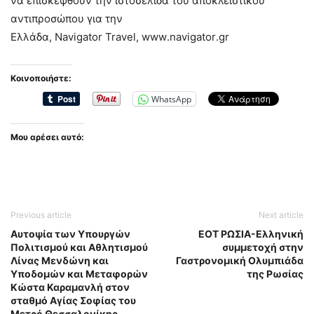
να επισκεφθούν την ιστοσελίδα του αποκλειστικού
αντιπροσώπου για την
Ελλάδα,
Navigator
Travel
,
www
.
navigator
.
gr
Κοινοποιήστε:
WhatsApp
Μου αρέσει αυτό:
Previous article
Next article
Αυτοψία των Υπουργών
ΕΟΤ ΡΩΣΙΑ-Ελληνική
Πολιτισμού και Αθλητισμού
συμμετοχή στην
Λίνας Μενδώνη και
Γαστρονομική Ολυμπιάδα
Υποδομών και Μεταφορών
της Ρωσίας
Κώστα Καραμανλή στον
σταθμό Αγίας Σοφίας του
Μετρό Θεσσαλονίκης