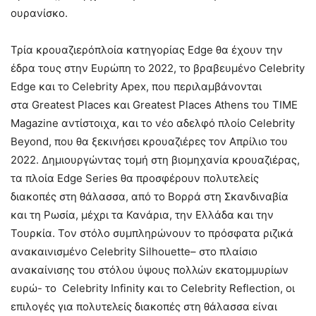
ουρανίσκο.
Τρία κρουαζιερόπλοία κατηγορίας Edge θα έχουν την
έδρα τους στην Ευρώπη το 2022, το βραβευμένο Celebrity
Edge και το Celebrity Apex, που περιλαμβάνονται
στα Greatest Places και Greatest Places Athens του TIME
Magazine αντίστοιχα, και το νέο αδελφό πλοίο Celebrity
Beyond, που θα ξεκινήσει κρουαζιέρες τον Απρίλιο του
2022. Δημιουργώντας τομή στη βιομηχανία κρουαζιέρας,
τα πλοία Edge Series θα προσφέρουν πολυτελείς
διακοπές στη θάλασσα, από το Βορρά στη Σκανδιναβία
και τη Ρωσία, μέχρι τα Κανάρια, την Ελλάδα και την
Τουρκία. Τον στόλο συμπληρώνουν το πρόσφατα ριζικά
ανακαινισμένο
Celebrity
Silhouette
– στο πλαίσιο
ανακαίνισης του στόλου ύψους πολλών εκατομμυρίων
ευρώ- το Celebrity Infinity και το
Celebrity
Reflection
, οι
επιλογές για πολυτελείς διακοπές στη θάλασσα είναι