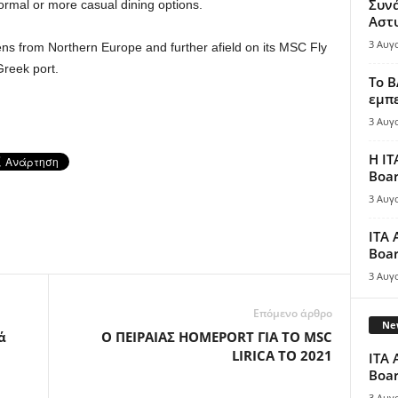
Συν
ormal or more casual dining options.
Αστ
3 Αυγ
ns from Northern Europe and further afield on its MSC Fly
 Greek port.
Το B
εμπε
3 Αυγ
Η IT
Boar
3 Αυγ
ITA 
Boar
3 Αυγ
Επόμενο άρθρο
New
ά
Ο ΠΕΙΡΑΙΑΣ HOMEPORT ΓΙΑ ΤΟ MSC
LIRICA ΤΟ 2021
ITA 
Boar
3 Αυγ