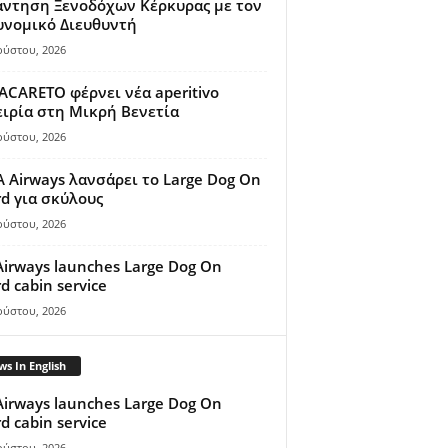
άντηση Ξενοδόχων Κέρκυρας με τον
υνομικό Διευθυντή
ούστου, 2026
ACARETO φέρνει νέα aperitivo
ιρία στη Μικρή Βενετία
ούστου, 2026
A Airways λανσάρει το Large Dog On
d για σκύλους
ούστου, 2026
Airways launches Large Dog On
d cabin service
ούστου, 2026
s In English
Airways launches Large Dog On
d cabin service
ούστου, 2026