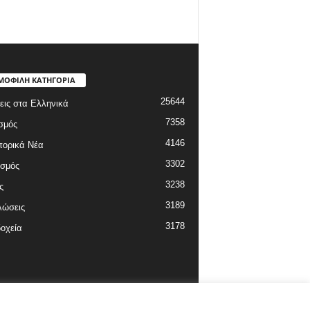
ΜΟΦΙΛΗ ΚΑΤΗΓΟΡΙΑ
25644
εις στα Ελληνικά
7358
σμός
4146
πορικά Νέα
3302
ισμός
3238
ς
3189
λώσεις
3178
οχεία