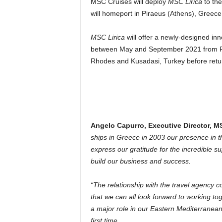
MSC Cruises will deploy
MSC Lirica
to th
will homeport in Piraeus (Athens), Greece 
MSC Lirica
will offer a newly-designed inn
between May and September 2021 from Pir
Rhodes and Kusadasi, Turkey before retur
Angelo Capurro, Executive Director, M
ships in Greece in 2003 our presence in th
express our gratitude for the incredible s
build our business and success.
“The relationship with the travel agency 
that we can all look forward to working t
a major role in our Eastern Mediterranea
first time.