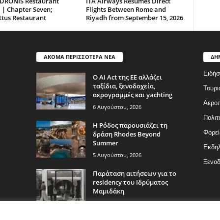
DRONIS Restaurant
ITA Airways Resumes Direct
 | Chapter Seven;
Flights Between Rome and
ttus Restaurant
Riyadh from September 15, 2026
ΑΚΟΜΑ ΠΕΡΙΣΣΟΤΕΡΑ ΝΕΑ
ΔΗ
Ειδήσ
Ο AI Act της ΕΕ αλλάζει
ταξίδια, ξενοδοχεία,
Τουρι
αερογραμμές και yachting
Αερο
6 Αυγούστου, 2026
Πολιτ
Η Ρόδος παρουσιάζει τη
Φορεί
δράση Rhodes Beyond
Summer
Εκδη
5 Αυγούστου, 2026
Ξενοδ
Παράταση αιτήσεων για το
residency του Ιδρύματος
Μαμιδάκη
5 Αυγούστου, 2026