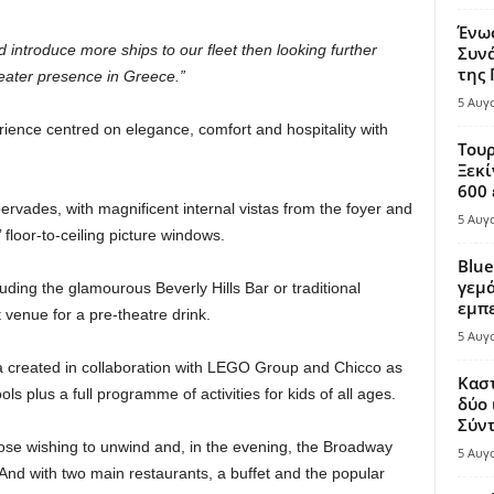
Ένω
introduce more ships to our fleet then looking further
Συνά
της
reater presence in Greece.”
5 Αυγ
erience centred on elegance, comfort and hospitality with
Τουρ
Ξεκί
600 
vades, with magnificent internal vistas from the foyer and
5 Αυγ
floor-to-ceiling picture windows.
Blue
γεμά
uding the glamourous Beverly Hills Bar or traditional
εμπε
 venue for a pre-theatre drink.
5 Αυγ
rea created in collaboration with LEGO Group and Chicco as
Καστ
s plus a full programme of activities for kids of all ages.
δύο 
Σύντ
se wishing to unwind and, in the evening, the Broadway
5 Αυγ
And with two main restaurants, a buffet and the popular