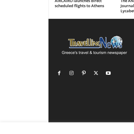
AIRCAIRO launches direct
The AN
scheduled flights to Athens
Journal
Lycabe