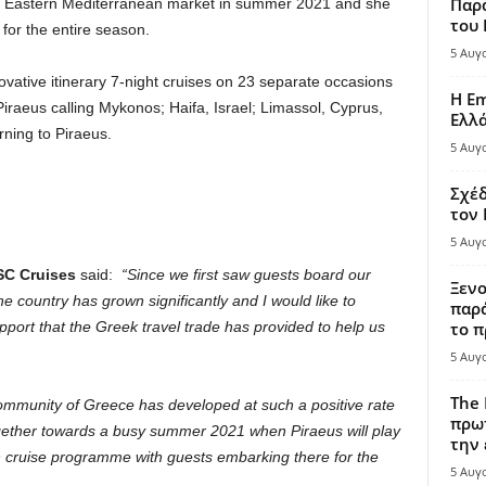
Παρά
e Eastern Mediterranean market in summer 2021 and she
του
for the entire season.
5 Αυγ
ovative itinerary 7-night cruises on 23 separate occasions
Η Em
aeus calling Mykonos; Haifa, Israel; Limassol, Cyprus,
Ελλ
ning to Piraeus.
5 Αυγ
Σχέδ
τον
5 Αυγ
SC Cruises
said:
“Since we first saw guests board our
Ξενο
e country has grown significantly and I would like to
παρά
upport that the Greek travel trade has provided to help us
το π
5 Αυγ
The 
community of Greece has developed at such a positive rate
πρωτ
ogether towards a busy summer 2021 when Piraeus will play
την 
n cruise programme with guests embarking there for the
5 Αυγ