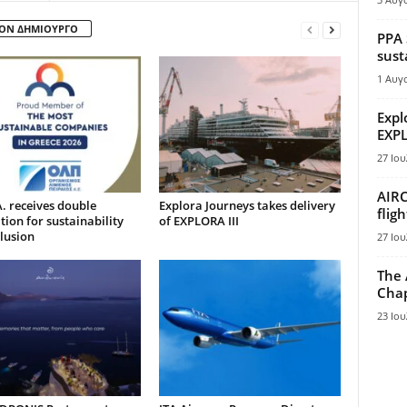
ΤΟΝ ΔΗΜΙΟΥΡΓΟ
PPA 
sust
1 Αυγ
Expl
EXPL
27 Ιου
AIRC
. receives double
Explora Journeys takes delivery
flig
tion for sustainability
of EXPLORA III
lusion
27 Ιου
The 
Chap
23 Ιου