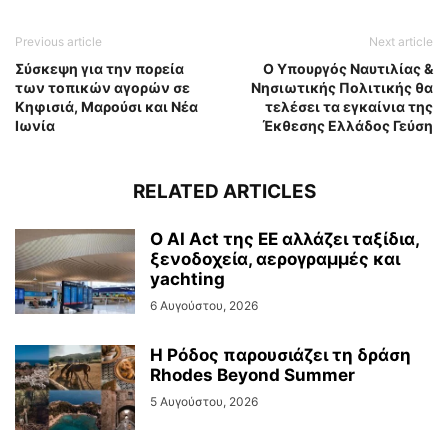
Previous article
Next article
Σύσκεψη για την πορεία
Ο Υπουργός Ναυτιλίας &
των τοπικών αγορών σε
Νησιωτικής Πολιτικής θα
Κηφισιά, Μαρούσι και Νέα
τελέσει τα εγκαίνια της
Ιωνία
Έκθεσης Ελλάδος Γεύση
RELATED ARTICLES
Ο AI Act της ΕΕ αλλάζει ταξίδια,
ξενοδοχεία, αερογραμμές και
yachting
6 Αυγούστου, 2026
Η Ρόδος παρουσιάζει τη δράση
Rhodes Beyond Summer
5 Αυγούστου, 2026