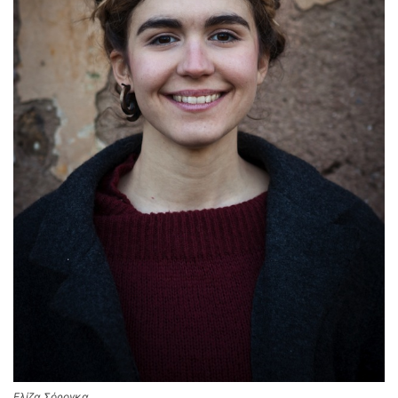
Ελίζα Σόρογκα