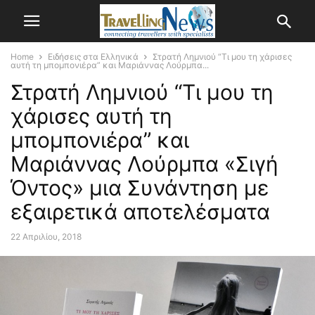
Home
Ειδήσεις στα Ελληνικά
Στρατή Λημνιού “Τι μου τη χάρισες
αυτή τη μπομπονιέρα” και Μαριάννας Λούρμπα...
Στρατή Λημνιού “Τι μου τη
χάρισες αυτή τη
μπομπονιέρα” και
Μαριάννας Λούρμπα «Σιγή
Όντος» μια Συνάντηση με
εξαιρετικά αποτελέσματα
22 Απριλίου, 2018