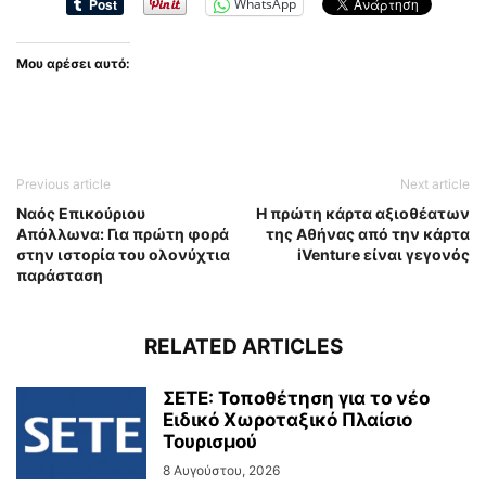
WhatsApp
Μου αρέσει αυτό:
Previous article
Next article
Nαός Επικούριου
H πρώτη κάρτα αξιοθέατων
Απόλλωνα: Για πρώτη φορά
της Αθήνας από την κάρτα
στην ιστορία του ολονύχτια
iVenture είναι γεγονός
παράσταση
RELATED ARTICLES
ΣΕΤΕ: Τοποθέτηση για το νέο
Ειδικό Χωροταξικό Πλαίσιο
Τουρισμού
8 Αυγούστου, 2026