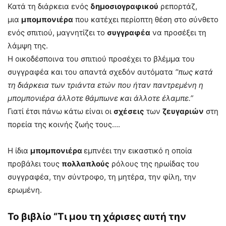
Κατά τη διάρκεια ενός
δημοσιογραφικού
ρεπορτάζ,
μια
μπομπονιέρα
που κατέχει περίοπτη θέση στο σύνθετο
ενός σπιτιού,​ μαγνητίζει το
συγγραφέα
να προσέξει τη
λάμψη της.
Η οικοδέσποινα του σπιτιού προσέχει το βλέμμα του
συγγραφέα και του απαντά σχεδόν αυτόματα
“πως κατά
τη διάρκεια των τριάντα ετών που ήταν παντρεμένη η
μπομπονιέρα άλλοτε θάμπωνε και άλλοτε έλαμπε.”
Γιατί​ έτσι πάνω κάτω είναι οι
σχέσεις
των
ζευγαριών
στη
πορεία της κοινής ζωής τους….
Η ίδια
μπομπονιέρα
εμπνέει την εικαστικό η οποία
προβάλει τους
πολλαπλούς
ρόλους της ηρωίδας του
συγγραφέα, την σύντροφο, τη μητέρα, την φίλη, την
ερωμένη.
Το βιβλίο “Τι μου τη χάρισες αυτή την