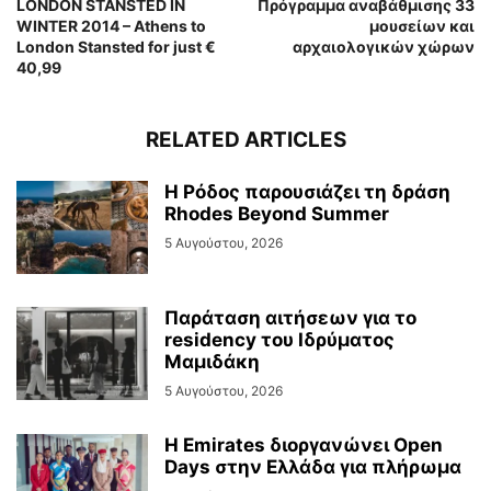
LONDON STANSTED IN
Πρόγραμμα αναβάθμισης 33
WINTER 2014 – Athens to
μουσείων και
London Stansted for just €
αρχαιολογικών χώρων
40,99
RELATED ARTICLES
Η Ρόδος παρουσιάζει τη δράση
Rhodes Beyond Summer
5 Αυγούστου, 2026
Παράταση αιτήσεων για το
residency του Ιδρύματος
Μαμιδάκη
5 Αυγούστου, 2026
Η Emirates διοργανώνει Open
Days στην Ελλάδα για πλήρωμα