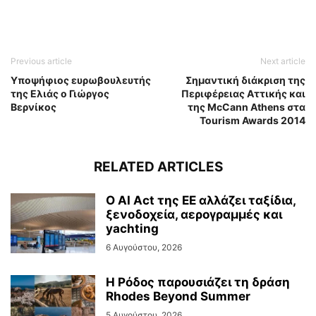
Previous article
Next article
Υποψήφιος ευρωβουλευτής
Σημαντική διάκριση της
της Ελιάς ο Γιώργος
Περιφέρειας Αττικής και
Βερνίκος
της McCann Athens στα
Tourism Awards 2014
RELATED ARTICLES
Ο AI Act της ΕΕ αλλάζει ταξίδια,
ξενοδοχεία, αερογραμμές και
yachting
6 Αυγούστου, 2026
Η Ρόδος παρουσιάζει τη δράση
Rhodes Beyond Summer
5 Αυγούστου, 2026