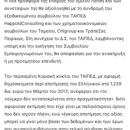
Η νέα προσφορά της εταιρίας του ομίλου Λάτση και των
συνεταίρων της θα αξιολογηθεί με τη συνδρομή του
εξειδικευμένου συμβούλου του ΤΑΙΠΕΔ
HappoldConsulting και των χρηματοοικονομικών
συμβούλων του Ταμείου, Citigroup και Τράπεζας
Πειραιώς. Στη συνέχεια το Δ.Σ. του ΤΑΙΠΕΔ, λαμβάνοντας
υπόψη και την εισήγηση του Συμβουλίου
Εμπειρογνωμόνων του, θα αποφασίσει για την ανακήρυξη
ή μη προτιμητέου επενδυτή.
Την περασμένη Κυριακή κύκλοι του ΤΑΙΠΕΔ, με αφορμή
δημοσιεύματα περί αποτίμησης του Ελληνικού στα 1,239
δισ. ευρώ τον Μάρτιο του 2013, ανέφεραν ότι «το
νούμερο δεν ανταποκρίνεται στην πραγματικότητα» διότι
αφορούσε εκτίμηση που είχε γίνει με παλαιότερους όρους
που δεν ισχύον πλέον, ενώ «έγκυρη αποτίμηση της αξίας
μπορεί να γίνει μόνο βάσει των δεδομένων και των όρων
που συμπεριλαμβάνονται στην τελική σύμβαση πώλησης