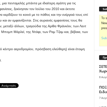
, μια πενταμελής μπάντα με ιδιαίτερη αγάπη για τις
ανίσεις, ξεκίνησαν τον Ιούλιο του 2010 και έκτοτε
Sub
α κερδίζουν το κοινό με το πάθος και την ενέργειά τους επί
To s
 και αν εμφανίζονται. Στις αυριανές εμφανίσεις τους θα
News
, μεταξύ άλλων, τραγούδια της Αρίθα Φράνκλιν, των Λεντ
pre
υ Μπομπ Μάρλεϊ, της Ντάφι, των Ραμ Τζαμ και, βέβαια, των
Subs
 κέντρο αεροδρομίου, πρόσβαση ελεύθερη) είναι έτοιμη
Πρ
.
ΣΕΤΕ
Χωρο
8 Αυγ
ΠΟΞ:
Ειδι
7 Αυγ