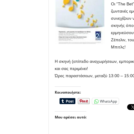
Οι “The Bet”
ζωντανές εμφ
συνεχίζουν ν
σκηνής όπου
ερμηνεύσουν
Ζέπελιν, το
Μπιτλς!
Η σκηνή (επίπεδο αναχωρήσεων, εμπορικό
και σας περιμένει!
Ώρες παραστάσεων, μεταξύ 13:00 – 15:00
Κοινοποιήστε:
WhatsApp
Μου αρέσει αυτό: