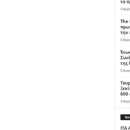
το π
5 Αυγ
The 
πρωτ
την 
5 Αυγ
Ένω
Συνά
της
5 Αυγ
Τουρ
Ξεκί
600 
5 Αυγ
New
ITA 