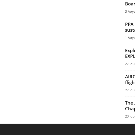
Boar
3 Αυγ
PPA 
sust
1 Αυγ
Expl
EXPL
27 Ιου
AIRC
flig
27 Ιου
The 
Chap
23 Ιου