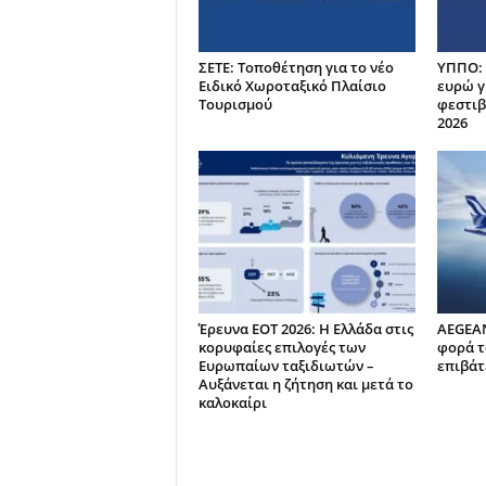
ΣΕΤΕ: Τοποθέτηση για το νέο
ΥΠΠΟ: 
Ειδικό Χωροταξικό Πλαίσιο
ευρώ γ
Τουρισμού
φεστιβ
2026
Έρευνα ΕΟΤ 2026: Η Ελλάδα στις
AEGEAN
κορυφαίες επιλογές των
φορά τ
Ευρωπαίων ταξιδιωτών –
επιβάτε
Αυξάνεται η ζήτηση και μετά το
καλοκαίρι