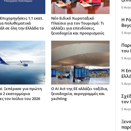
6 Αυγ
Επιχορηγήσεις 1,1 εκατ.
Νέο Ειδικό Χωροταξικό
Η Ρό
ια πολυθεματικά
Πλαίσιο για τον Τουρισμό: Τι
Bey
άλ σε όλη την Ελλάδα το
αλλάζει για επενδύσεις,
ξενοδοχεία και προορισμούς
5 Αυγ
Παρά
του
5 Αυγ
Η Em
Ελλ
5 Αυγ
: Ξεπέρασε για πρώτη
Ο AI Act της ΕΕ αλλάζει ταξίδια,
α 2 εκατομμύρια
ξενοδοχεία, αερογραμμές και
Σχέδ
ς τον Ιούλιο του 2026
yachting
τον
5 Αυγ
Ξενο
παρά