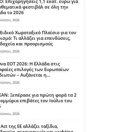
: Επιχορηγήσεις 1,1 εκατ. ευρώ για
θεματικά φεστιβάλ σε όλη την
δα το 2026
ούστου, 2026
Ειδικό Χωροταξικό Πλαίσιο για τον
ισμό: Τι αλλάζει για επενδύσεις,
δοχεία και προορισμούς
ούστου, 2026
να ΕΟΤ 2026: Η Ελλάδα στις
φαίες επιλογές των Ευρωπαίων
διωτών – Αυξάνεται η...
ούστου, 2026
AN: Ξεπέρασε για πρώτη φορά τα 2
ομμύρια επιβάτες τον Ιούλιο του
6
ούστου, 2026
 Act της ΕΕ αλλάζει ταξίδια,
δοχεία, αερογραμμές και yachting