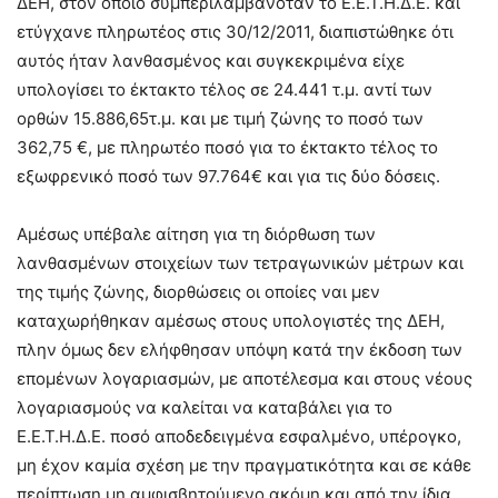
ΔΕΗ, στον οποίο συμπεριλαμβανόταν το Ε.Ε.Τ.Η.Δ.Ε. και
ετύγχανε πληρωτέος στις 30/12/2011, διαπιστώθηκε ότι
αυτός ήταν λανθασμένος και συγκεκριμένα είχε
υπολογίσει το έκτακτο τέλος σε 24.441 τ.μ. αντί των
ορθών 15.886,65τ.μ. και με τιμή ζώνης το ποσό των
362,75 €, με πληρωτέο ποσό για το έκτακτο τέλος το
εξωφρενικό ποσό των 97.764€ και για τις δύο δόσεις.
Αμέσως υπέβαλε αίτηση για τη διόρθωση των
λανθασμένων στοιχείων των τετραγωνικών μέτρων και
της τιμής ζώνης, διορθώσεις οι οποίες ναι μεν
καταχωρήθηκαν αμέσως στους υπολογιστές της ΔΕΗ,
πλην όμως δεν ελήφθησαν υπόψη κατά την έκδοση των
επομένων λογαριασμών, με αποτέλεσμα και στους νέους
λογαριασμούς να καλείται να καταβάλει για το
Ε.Ε.Τ.Η.Δ.Ε. ποσό αποδεδειγμένα εσφαλμένο, υπέρογκο,
μη έχον καμία σχέση με την πραγματικότητα και σε κάθε
περίπτωση μη αμφισβητούμενο ακόμη και από την ίδια