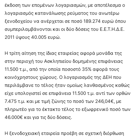
έκδοση των επομένων λογαριασμών, με αποτέλεσμα ο
λογαριασμός κατανάλωσης ρεύματος του ανωτέρω
ξενοδοχείου να ανέρχεται σε ποσό 189.274 ευρώ όπου
συμπεριλαμβάνονται και οι δύο δόσεις του Ε.Ε.Τ.Η.Δ.Ε.
2011 ύψους 40.005 ευρώ.
Η τρίτη αίτηση της ίδιας εταιρείας αφορά μονάδα της
στην περιοχή του Ασκληπιείου δομημένης επιφάνειας
11.500 τ.μ., από την οποία ποσοστό 35% αφορά τους
κοινόχρηστους χώρους. Ο λογαριασμός της ΔΕΗ που
περιλάμβανε το τέλος ήταν ομοίως λανθασμένος καθώς
είχε υπολογιστεί σε επιφάνεια 11.500 τ.μ. αντί των ορθών
7.475 τ.μ. και με τιμή ζώνης το ποσό των 246,04€, με
πληρωτέο για το έκτακτο τέλος το εξωφρενικό ποσό των
46.000€ και για τις δύο δόσεις.
Η ξενοδοχειακή εταιρεία προέβη σε σχετική διόρθωση