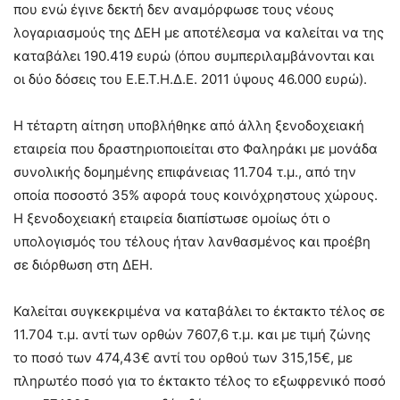
που ενώ έγινε δεκτή δεν αναμόρφωσε τους νέους
λογαριασμούς της ΔΕΗ με αποτέλεσμα να καλείται να της
καταβάλει 190.419 ευρώ (όπου συμπεριλαμβάνονται και
οι δύο δόσεις του Ε.Ε.Τ.Η.Δ.Ε. 2011 ύψους 46.000 ευρώ).
Η τέταρτη αίτηση υποβλήθηκε από άλλη ξενοδοχειακή
εταιρεία που δραστηριοποιείται στο Φαληράκι με μονάδα
συνολικής δομημένης επιφάνειας 11.704 τ.μ., από την
οποία ποσοστό 35% αφορά τους κοινόχρηστους χώρους.
Η ξενοδοχειακή εταιρεία διαπίστωσε ομοίως ότι ο
υπολογισμός του τέλους ήταν λανθασμένος και προέβη
σε διόρθωση στη ΔΕΗ.
Καλείται συγκεκριμένα να καταβάλει το έκτακτο τέλος σε
11.704 τ.μ. αντί των ορθών 7607,6 τ.μ. και με τιμή ζώνης
το ποσό των 474,43€ αντί του ορθού των 315,15€, με
πληρωτέο ποσό για το έκτακτο τέλος το εξωφρενικό ποσό