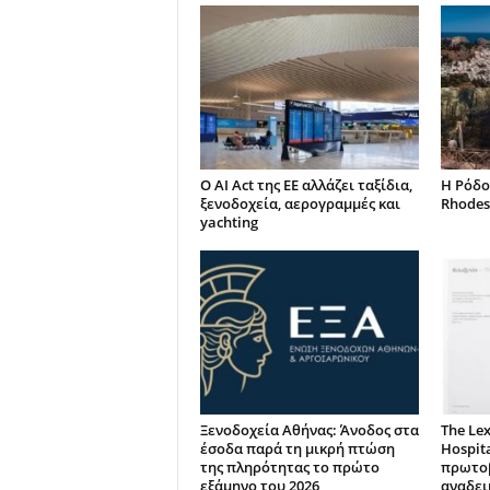
Ο AI Act της ΕΕ αλλάζει ταξίδια,
Η Ρόδο
ξενοδοχεία, αερογραμμές και
Rhodes
yachting
Ξενοδοχεία Αθήνας: Άνοδος στα
The Lex
έσοδα παρά τη μικρή πτώση
Hospita
της πληρότητας το πρώτο
πρωτοβ
εξάμηνο του 2026
αναδει