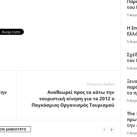
Παρά
του
5 Αυγ
Η Em
Ελλ
5 Αυγ
Σχέδ
τον
5 Αυγ
Ξενο
Επόμενο άρθρο
παρά
την
Αναθεωρεί προς τα κάτω την
το π
τουριστική κίνηση για το 2012 ο
5 Αυγ
Παγκόσμιος Οργανισμός Τουρισμού
The 
πρωτ
την 
ΤΟΝ ΔΗΜΙΟΥΡΓΟ
5 Αυγ