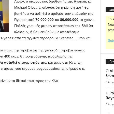
Λιρών, ο οικονομικός διευθυντής της Ryanair, κ.
Michael O’Leary, δήλωσε ότι η κίνηση αυτή θα
Sub
βοηθήσει να αυξηθεί ο αριθμός των επιβατών της
To s
Ryanair από
70.000.000 σε 80.000.000
το χρόνο.
News
Πολλές γραμμές μικρών αποστάσεων της BMI θα
pre
κλείσουν, ή θα μειωθούν, με αποτέλεσμα
 Ryanair από τα αγγλικά αεροδρόμια Stansted, Luton και
Subs
 τα πάνω την πρόβλεψή της για κέρδη προβλέποντας
αντι 400 εκατ. € προηγούμενης πρόβλεψής της.
Πρ
θα αυξηθεί ο τουρισμός της
, και εμείς στη Ryanair,
πτήσεις που έχουμε προγραμματίσει, επισήμανε ο κ.
Ο AI
ξενο
ίνουν το δίκτυό τους προς την Κίνα.
6 Αυγ
Η Ρό
Bey
5 Αυγ