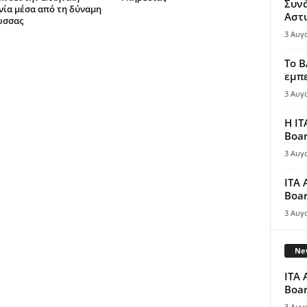
Συν
νία μέσα από τη δύναμη
Αστ
ώσσας
3 Αυγ
Το B
εμπε
3 Αυγ
Η IT
Boar
3 Αυγ
ITA 
Boar
3 Αυγ
New
ITA 
Boar
3 Αυγ