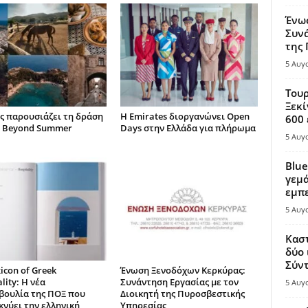
Ένω
Συνά
της
5 Αυγ
Τουρ
Ξεκί
ς παρουσιάζει τη δράση
Η Emirates διοργανώνει Open
600 
 Beyond Summer
Days στην Ελλάδα για πλήρωμα
5 Αυγ
Blue
γεμά
εμπε
5 Αυγ
Καστ
δύο 
Σύντ
icon of Greek
Ένωση Ξενοδόχων Κερκύρας:
lity: Η νέα
Συνάντηση Εργασίας με τον
5 Αυγ
ουλία της ΠΟΞ που
Διοικητή της Πυροσβεστικής
κνύει την ελληνική
Υπηρεσίας