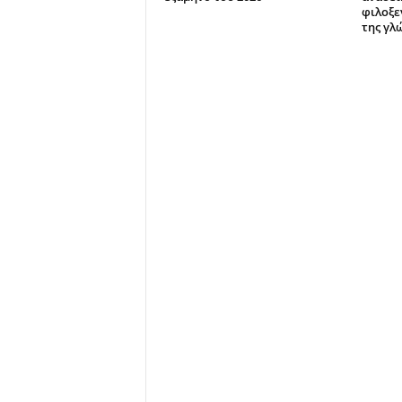
φιλοξε
της γλ