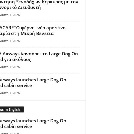
άντηση Ξενοδόχων Κέρκυρας με τον
υνομικό Διευθυντή
ούστου, 2026
ACARETO φέρνει νέα aperitivo
ιρία στη Μικρή Βενετία
ούστου, 2026
A Airways λανσάρει το Large Dog On
d για σκύλους
ούστου, 2026
Airways launches Large Dog On
d cabin service
ούστου, 2026
s In English
Airways launches Large Dog On
d cabin service
ούστου, 2026