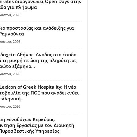
irates διοργανώνει Open Days στην
άδα για πλήρωμα
ούστου, 2026
ιο προστασίας και ανάδειξης για
 Ραμνούντα
ούστου, 2026
δοχεία Αθήνας: Άνοδος στα έσοδα
 τη μικρή πτώση της πληρότητας
ρώτο εξάμηνο...
ούστου, 2026
Lexicon of Greek Hospitality: Η νέα
οβουλία της ΠΟΞ που αναδεικνύει
ελληνική...
ούστου, 2026
ση Ξενοδόχων Κερκύρας:
ντηση Εργασίας με τον Διοικητή
 Πυροσβεστικής Υπηρεσίας