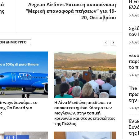
Η Em
τά
Aegean Airlines Έκτακτη ανακοίνωση
Ελλ
ης
“Μερική επαναφορά πτήσεων” για 19-
5 Αυγ
20, Οκτωβρίου
Σχέδ
τον
ΤΟΝ ΔΗΜΙΟΥΡΓΟ
5 Αυγ
Ξενο
παρά
το π
5 Αυγ
The 
πρωτ
την 
Airways λανσάρει το
Η Λίνα Μενδώνη απέδωσε το
Dog On Board για
αποκατεστημένο Κάστρο των
5 Αυγ
ς
Μογλενών, στην τοπική
κοινωνία και στους επισκέπτες
Ένω
της Πέλλας
Συνά
της