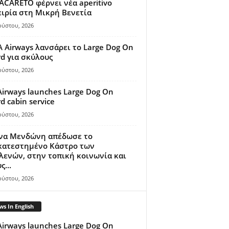
ACARETO φέρνει νέα aperitivo
ιρία στη Μικρή Βενετία
ούστου, 2026
A Airways λανσάρει το Large Dog On
d για σκύλους
ούστου, 2026
Airways launches Large Dog On
d cabin service
ούστου, 2026
ίνα Μενδώνη απέδωσε το
κατεστημένο Κάστρο των
ενών, στην τοπική κοινωνία και
ς...
ούστου, 2026
s In English
Airways launches Large Dog On