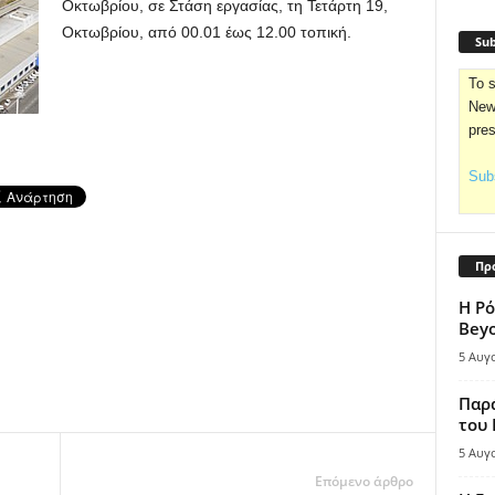
Οκτωβρίου, σε Στάση εργασίας, τη Τετάρτη 19,
Οκτωβρίου, από 00.01 έως 12.00 τοπική.
Sub
To s
News
pre
Subs
Πρ
Η Ρό
Bey
5 Αυγ
Παρά
του
5 Αυγ
Επόμενο άρθρο