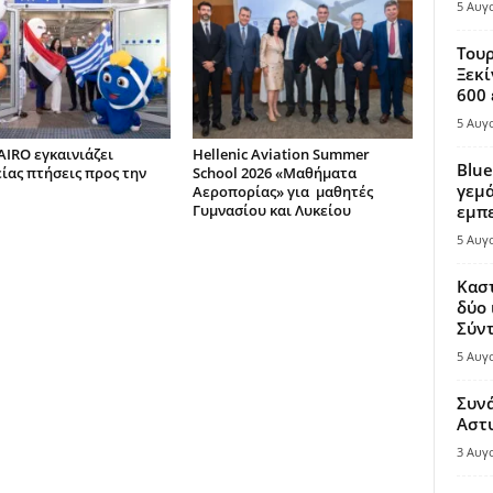
5 Αυγ
Τουρ
Ξεκί
600 
5 Αυγ
AIRO εγκαινιάζει
Hellenic Aviation Summer
Blue
ίας πτήσεις προς την
School 2026 «Μαθήματα
γεμά
Αεροπορίας» για μαθητές
Γυμνασίου και Λυκείου
εμπε
5 Αυγ
Καστ
δύο 
Σύντ
5 Αυγ
Συν
Αστ
3 Αυγ