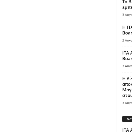
Το B
εμπε
3 Αυγ
Η IT
Boar
3 Αυγ
ITA 
Boar
3 Αυγ
Η Λ
απο
Μογλ
στου
3 Αυγ
New
ITA 