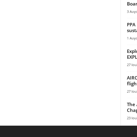
Boar
3 Αυγ
PPA 
sust
1 Αυγ
Expl
EXPL
27 Ιου
AIRC
flig
27 Ιου
The 
Chap
23 Ιου