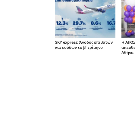
SKY express: Άνοδος επιβατών
Η AIRC
και εσόδων το β’ τρίμηνο
απευθε
Αθήνα