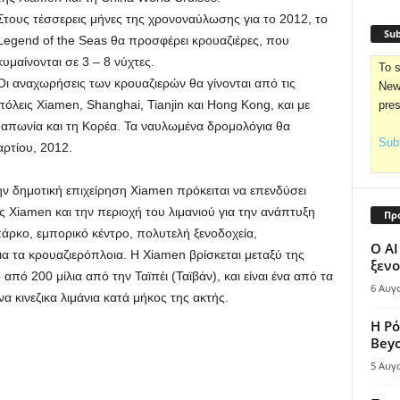
Στους τέσσερεις μήνες της χρονοναύλωσης για το 2012, το
Sub
Legend of the Seas θα προσφέρει κρουαζιέρες, που
κυμαίνονται σε 3 – 8 νύχτες.
To s
Οι αναχωρήσεις των κρουαζιερών θα γίνονται από τις
News
πόλεις Xiamen, Shanghai, Tianjin και Hong Kong, και με
pre
Ιαπωνία και τη Κορέα. Τα ναυλωμένα δρομολόγια θα
Subs
ρτίου, 2012.
ην δημοτική επιχείρηση Xiamen πρόκειται να επενδύσει
ς Xiamen και την περιοχή του λιμανιού για την ανάπτυξη
Πρ
πάρκο, εμπορικό κέντρο, πολυτελή ξενοδοχεία,
Ο AI
για τα κρουαζιερόπλοια. Η Xiamen βρίσκεται μεταξύ της
ξενο
από 200 μίλια από την Ταϊπέι (Ταϊβάν), και είναι ένα από τα
6 Αυγ
 κινεζικα λιμάνια κατά μήκος της ακτής.
Η Ρό
Bey
5 Αυγ