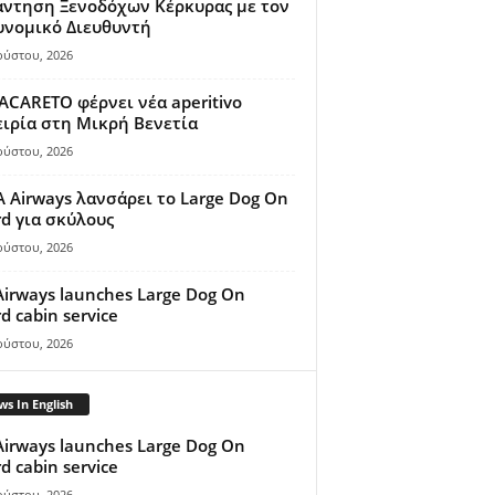
άντηση Ξενοδόχων Κέρκυρας με τον
υνομικό Διευθυντή
ούστου, 2026
ACARETO φέρνει νέα aperitivo
ιρία στη Μικρή Βενετία
ούστου, 2026
A Airways λανσάρει το Large Dog On
d για σκύλους
ούστου, 2026
Airways launches Large Dog On
d cabin service
ούστου, 2026
s In English
Airways launches Large Dog On
d cabin service
ούστου, 2026