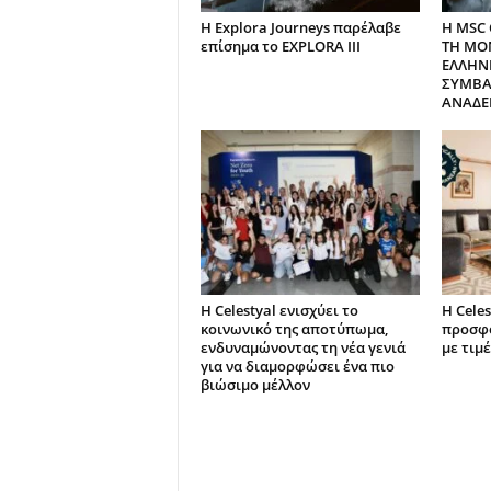
Η Explora Journeys παρέλαβε
H MSC 
επίσημα το EXPLORA III
ΤΗ ΜΟ
ΕΛΛΗΝ
ΣΥΜΒΑ
ΑΝΑΔΕ
Η Celestyal ενισχύει το
Η Cele
κοινωνικό της αποτύπωμα,
προσφο
ενδυναμώνοντας τη νέα γενιά
με τιμ
για να διαμορφώσει ένα πιο
βιώσιμο μέλλον