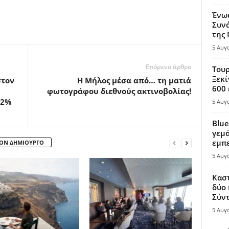
Ένω
Συνά
της
5 Αυγ
Επόμενο άρθρο
Τουρ
Ξεκί
στον
Η Μήλος μέσα από… τη ματιά
600 
φωτογράφου διεθνούς ακτινοβολίας!
,2%
5 Αυγ
Blue
γεμά
εμπε
ΤΟΝ ΔΗΜΙΟΥΡΓΟ
5 Αυγ
Καστ
δύο 
Σύντ
5 Αυγ