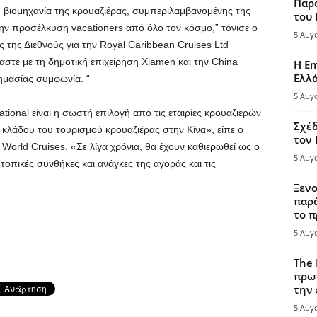
Παρά
 τη βιομηχανία της κρουαζιέρας, συμπεριλαμβανομένης της
του
ην προσέλκυση vacationers από όλο τον κόσμο,” τόνισε ο
5 Αυγ
ς της Διεθνούς για την Royal Caribbean Cruises Ltd
στε με τη δημοτική επιχείρηση Xiamen και την China
Η Em
Ελλ
ημασίας συμφωνία. “
5 Αυγ
tional είναι η σωστή επιλογή από τις εταιρίες κρουαζιερών
Σχέδ
κλάδου του τουρισμού κρουαζιέρας στην Κίνα», είπε ο
τον
orld Cruises. «Σε λίγα χρόνια, θα έχουν καθιερωθεί ως ο
5 Αυγ
 τοπικές συνθήκες και ανάγκες της αγοράς και τις
Ξενο
παρά
το π
5 Αυγ
The 
πρωτ
την 
5 Αυγ