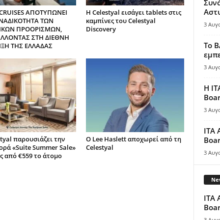
Συν
Αστ
CRUISES ΑΠΟΤΥΠΩΝΕΙ
Η Celestyal εισάγει tablets στις
ΝΑΔΙΚΟΤΗΤΑ ΤΩΝ
καμπίνες του Celestyal
3 Αυγ
ΙΚΩΝ ΠΡΟΟΡΙΣΜΩΝ,
Discovery
ΛΛΟΝΤΑΣ ΣΤΗ ΔΙΕΘΝΗ
Το B
ΙΞΗ ΤΗΣ ΕΛΛΑΔΑΣ
εμπε
3 Αυγ
Η IT
Boar
3 Αυγ
ITA 
styal παρουσιάζει την
Ο Lee Haslett αποχωρεί από τη
Boar
ρά «Suite Summer Sale»
Celestyal
3 Αυγ
ές από €559 το άτομο
New
ITA 
Boar
3 Αυγ