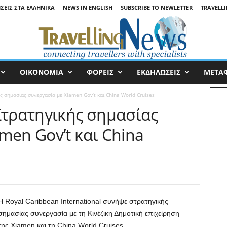
ΉΣΕΙΣ ΣΤΑ ΕΛΛΗΝΙΚΆ
NEWS IN ENGLISH
SUBSCRIBE TO NEWLETTER
TRAVELLI
ΟΙΚΟΝΟΜΙΑ
ΦΟΡΕΙΣ
ΕΚΔΗΛΩΣΕΙΣ
ΜΕΤΑ
ς σημασίας συνεργασία με Xiamen Gov’t και China World Cruises
Στρατηγικής σημασίας
men Gov’t και China
Η Royal Caribbean International συνήψε στρατηγικής
σημασίας συνεργασία με τη Κινέζικη Δημοτική επιχείρηση
της Xiamen και τη China World Cruises.