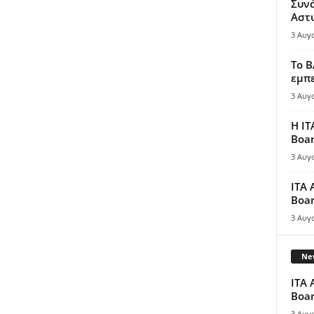
Συν
Αστ
3 Αυγ
Το B
εμπε
3 Αυγ
Η IT
Boar
3 Αυγ
ITA 
Boar
3 Αυγ
New
ITA 
Boar
3 Αυγ