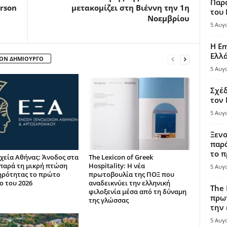
Παρά
erson
μετακομίζει στη Βιέννη την 1η
του
Νοεμβρίου
5 Αυγ
Η Em
Ελλ
ΤΟΝ ΔΗΜΙΟΥΡΓΟ
5 Αυγ
Σχέδ
τον
5 Αυγ
Ξενο
παρά
το π
χεία Αθήνας: Άνοδος στα
The Lexicon of Greek
παρά τη μικρή πτώση
Hospitality: Η νέα
5 Αυγ
ηρότητας το πρώτο
πρωτοβουλία της ΠΟΞ που
ο του 2026
αναδεικνύει την ελληνική
The 
φιλοξενία μέσα από τη δύναμη
πρωτ
της γλώσσας
την 
5 Αυγ