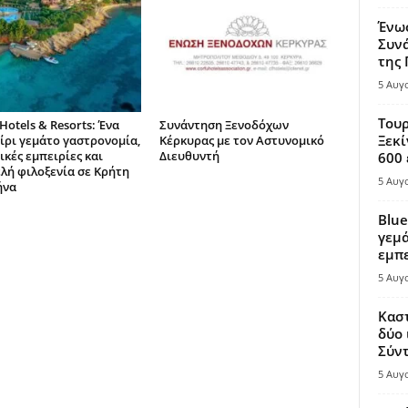
Ένω
Συνά
της
5 Αυγ
Τουρ
Hotels & Resorts: Ένα
Συνάντηση Ξενοδόχων
Ξεκί
ίρι γεμάτο γαστρονομία,
Κέρκυρας με τον Αστυνομικό
ικές εμπειρίες και
Διευθυντή
600 
λή φιλοξενία σε Κρήτη
5 Αυγ
ήνα
Blue
γεμά
εμπε
5 Αυγ
Καστ
δύο 
Σύντ
5 Αυγ