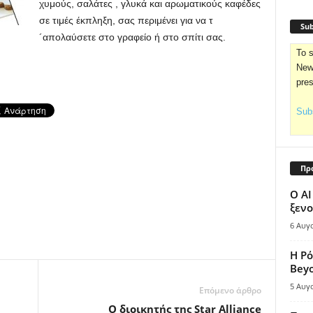
χυμούς, σαλάτες , γλυκά και αρωματικούς καφέδες
σε τιμές έκπληξη, σας περιμένει για να τ
Sub
´απολαύσετε στο γραφείο ή στο σπίτι σας.
To s
News
pre
Subs
Πρ
Ο AI
ξενο
6 Αυγ
Η Ρό
Bey
5 Αυγ
Επόμενο άρθρο
Ο διοικητής της Star Alliance