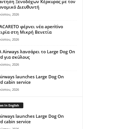
άντηση Ξενοδόχων Κέρκυρας με τον
υνομικό Διευθυντή
ούστου, 2026
ACARETO φέρνει νέα aperitivo
ιρία στη Μικρή Βενετία
ούστου, 2026
A Airways λανσάρει το Large Dog On
d για σκύλους
ούστου, 2026
Airways launches Large Dog On
d cabin service
ούστου, 2026
s In English
Airways launches Large Dog On
d cabin service
ούστου, 2026