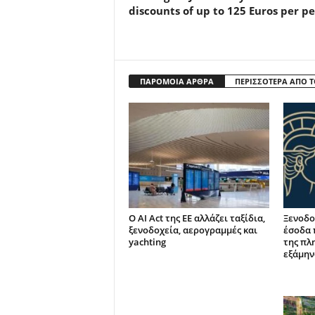
discounts of up to 125 Euros per p
ΠΑΡΟΜΟΙΑ ΑΡΘΡΑ
ΠΕΡΙΣΣΟΤΕΡΑ ΑΠΟ 
Ο AI Act της ΕΕ αλλάζει ταξίδια,
Ξενοδο
ξενοδοχεία, αερογραμμές και
έσοδα 
yachting
της πλ
εξάμην