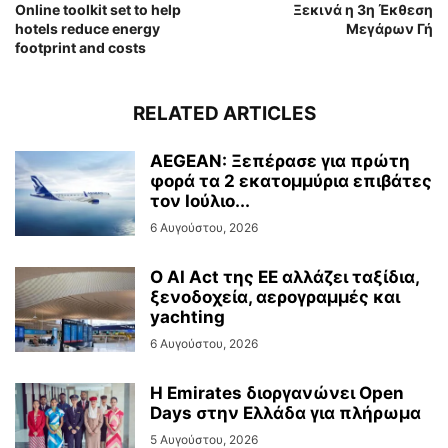
Online toolkit set to help
Ξεκινά η 3η Έκθεση
hotels reduce energy
Μεγάρων Γή
footprint and costs
RELATED ARTICLES
AEGEAN: Ξεπέρασε για πρώτη
φορά τα 2 εκατομμύρια επιβάτες
τον Ιούλιο...
6 Αυγούστου, 2026
Ο AI Act της ΕΕ αλλάζει ταξίδια,
ξενοδοχεία, αερογραμμές και
yachting
6 Αυγούστου, 2026
Η Emirates διοργανώνει Open
Days στην Ελλάδα για πλήρωμα
5 Αυγούστου, 2026