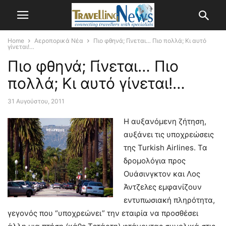
Home
Αεροπορικά Νέα
Πιο φθηνά; Γίνεται… Πιο πολλά; Κι αυτό
γίνεται!…
Πιο φθηνά; Γίνεται… Πιο
πολλά; Κι αυτό γίνεται!…
31 Αυγούστου, 2011
Η αυξανόμενη ζήτηση,
αυξάνει τις υποχρεώσεις
της Turkish Airlines.
Τα
δρομολόγια προς
Ουάσινγκτον και Λος
Άντζελες εμφανίζουν
εντυπωσιακή πληρότητα,
γεγονός που “υποχρεώνει” την εταιρία να προσθέσει