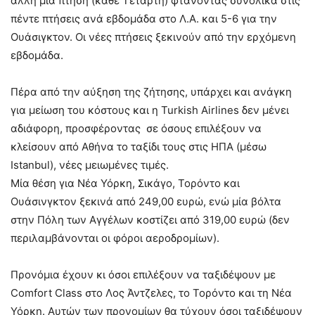
άλλη μια πτήση (κάθε Τετάρτη) φτάνοντας συνολικά στις
πέντε πτήσεις ανά εβδομάδα στο Λ.Α. και 5-6 για την
Ουάσιγκτον. Οι νέες πτήσεις ξεκινούν από την ερχόμενη
εβδομάδα.
Πέρα από την αύξηση της ζήτησης, υπάρχει και ανάγκη
για μείωση του κόστους και η Turkish Airlines δεν μένει
αδιάφορη, προσφέροντας σε όσους επιλέξουν να
κλείσουν από Αθήνα το ταξίδι τους στις ΗΠΑ (μέσω
Istanbul), νέες μειωμένες τιμές.
Μία θέση για Νέα Υόρκη, Σικάγο, Τορόντο και
Ουάσινγκτον ξεκινά από 249,00 ευρώ, ενώ μία βόλτα
στην Πόλη των Αγγέλων κοστίζει από 319,00 ευρώ (δεν
περιλαμβάνονται οι φόροι αεροδρομίων).
Προνόμια έχουν κι όσοι επιλέξουν να ταξιδέψουν με
Comfort Class στο Λος Άντζελες, το Τορόντο και τη Νέα
Υόρκη. Αυτών των προνομίων θα τύχουν όσοι ταξιδέψουν