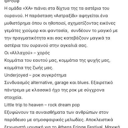
@Ρουφ
Η ομάδα «ΧΑ» πιάνει στα δίχτυα της τα αστέρια του
ουρανού. Η παράσταση «Αστραξίδι» αφηγείται ένα
μυθιστόρημα όπου οι ηθοποιοί, σχηματίζοντας εικόνες
γεμάτες χιούμορ και φαντασία, συνδέουν το μαγικό με
την πραγματικότητα και σας κατεβάζουν μαγικά τα
αστέρια του ουρανού στην αγκαλιά σας.
Οι «Αλλαχού» – χορός
Κομμάτια του εαυτού μας, κομμάτια της ψυχής μας,
κομμάτια της ζωής μας.
Underjoyed – ροκ συγκρότημα
Συνδυασμός alternative, garage και blues. Εξαιρετικό
πάντρεμα με κλασσικό ήχο της ροκ με σύγχρονα
στοιχεία.
Little trip to heaven – rock dream pop
Εξυψώνουν τα συναισθήματα των ανθρώπων στον
παράδεισο με ατμοσφαιρικές μελωδίες. Αποκλειστικά
ξεχωριστή μουσική για το Athens Fringe Festival. Μαγική