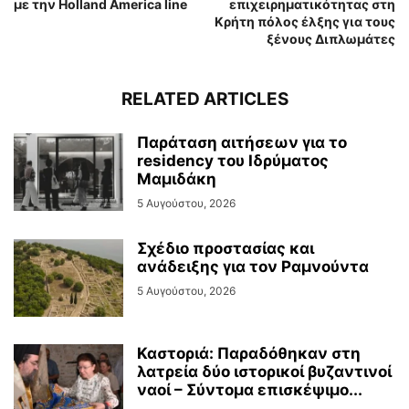
με την Holland America line
επιχειρηματικότητας στη
Κρήτη πόλος έλξης για τους
ξένους Διπλωμάτες
RELATED ARTICLES
Παράταση αιτήσεων για το
residency του Ιδρύματος
Μαμιδάκη
5 Αυγούστου, 2026
Σχέδιο προστασίας και
ανάδειξης για τον Ραμνούντα
5 Αυγούστου, 2026
Καστοριά: Παραδόθηκαν στη
λατρεία δύο ιστορικοί βυζαντινοί
ναοί – Σύντομα επισκέψιμο...