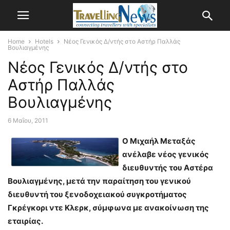
Home
Hotels
Νέος Γενικός Δ/ντής στο Αστήρ Παλλάς
Βουλιαγμένης
Νέος Γενικός Δ/ντής στο
Αστήρ Παλλάς
Βουλιαγμένης
6 Μαΐου, 2011
Ο
Μιχαήλ
Μεταξάς
ανέλαβε
νέος γενικός
διευθυντής του Αστέρα
Βουλιαγμένης,
μετά την παραίτηση του γενικού
διευθυντή του ξενοδοχειακού συγκροτήματος
Γκρέγκορι ντε Κλερκ, σύμφωνα με ανακοίνωση της
εταιρίας.