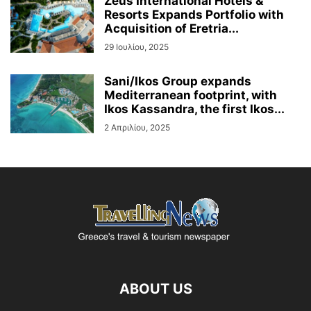
Zeus International Hotels &
Resorts Expands Portfolio with
Acquisition of Eretria...
29 Ιουλίου, 2025
Sani/Ikos Group expands
Mediterranean footprint, with
Ikos Kassandra, the first Ikos...
2 Απριλίου, 2025
ABOUT US