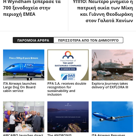
Η Wyndham ξεπέρασε τα
ΥΠΠΟ: Νεώτερο μνημείο η
700 ξενοδοχεία στην
πατρική οικία των Μίκη
περιοχή ΕΜΕΑ
και Γιάννη Θεοδωράκη
στον Γαλατά Χανίων
ΠΑΡΟΜΟΙΑ ΑΡΘΡΑ
ΠΕΡΙΣΣΟΤΕΡΑ ΑΠΟ ΤΟΝ ΔΗΜΙΟΥΡΓΟ
ITA Airways launches
PPA S.A. receives double
Explora Journeys takes
Large Dog On Board
recognition for
delivery of EXPLORA III
cabin service
sustainability and
inclusion
AIRCAIRO launches direct
The ANDRONIS
ITA Airways Resumes