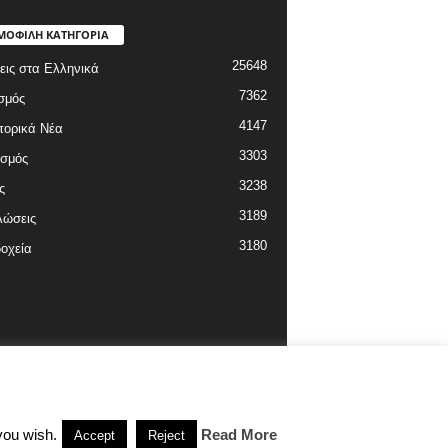
ΜΟΦΙΛΗ ΚΑΤΗΓΟΡΙΑ
25648
εις στα Ελληνικά
7362
σμός
4147
πορικά Νέα
3303
ισμός
3238
ς
3189
λώσεις
3180
οχεία
you wish.
Read More
Accept
Reject