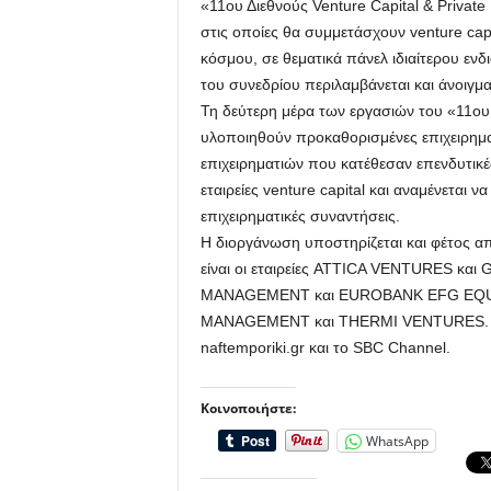
«11ου Διεθνούς Venture Capital & Private
στις οποίες θα συμμετάσχουν venture capi
κόσμου, σε θεματικά πάνελ ιδιαίτερου εν
του συνεδρίου περιλαμβάνεται και άνοιγμα
Τη δεύτερη μέρα των εργασιών του «11ου 
υλοποιηθούν προκαθορισμένες επιχειρηματι
επιχειρηματιών που κατέθεσαν επενδυτικέ
εταιρείες venture capital και αναμένετα
επιχειρηματικές συναντήσεις.
Η διοργάνωση υποστηρίζεται και φέτος απ
είναι οι εταιρείες ATTICA VENTURES και 
MANAGEMENT και EUROBANK EFG EQUITIE
MANAGEMENT και THERMI VENTURES. Χο
naftemporiki.gr και το SBC Channel.
Κοινοποιήστε:
WhatsApp