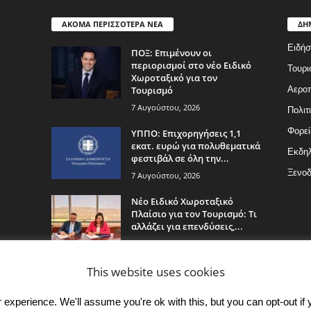
ΑΚΟΜΑ ΠΕΡΙΣΣΟΤΕΡΑ ΝΕΑ
ΔΗ
Ειδήσ
ΠΟΞ: Επιμένουν οι
περιορισμοί στο νέο Ειδικό
Τουρι
Χωροταξικό για τον
Τουρισμό
Αερο
7 Αυγούστου, 2026
Πολιτ
Φορεί
ΥΠΠΟ: Επιχορηγήσεις 1,1
εκατ. ευρώ για πολυθεματικά
Εκδη
φεστιβάλ σε όλη την...
Ξενοδ
7 Αυγούστου, 2026
Νέο Ειδικό Χωροταξικό
Πλαίσιο για τον Τουρισμό: Τι
αλλάζει για επενδύσεις,...
7 Αυγούστου, 2026
This website uses cookies
experience. We'll assume you're ok with this, but you can opt-out if 