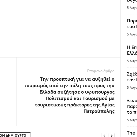
5 Αυγ
Παρά
του
5 Αυγ
Η Em
Ελλ
5 Αυγ
Επόμενο άρθρο
Σχέδ
Την προοπτική για να αυξηθεί ο
τον
τουρισμός από την πόλη τους προς την
5 Αυγ
Ελλάδα συζήτησε ο υφυπουργός
Πολιτισμού και Τουρισμού με
Ξενο
τουριστικούς πράκτορες της Αγίας
παρά
Πετρούπολης
το π
5 Αυγ
The 
ΤΟΝ ΔΗΜΙΟΥΡΓΟ