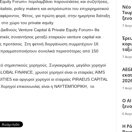
 Equity Forum» περιλαμβάνει παρουσιάσεις και συζητήσεις,
Νέο 
talists, policy makers και εκπρόσωποι του επιχειρηματικού
Τουρ
διαφέροντος. Φέτος, για πρώτη φορά, στην ημερήσια διάταξη
ξενο
 στο χώρο του private equity.
7 Αυγ
Διεθνούς Venture Capital & Private Equity Forum» θα
κές συναντήσεις μεταξύ εταιρειών venture capital και
Έρευ
κορυ
ς προτάσεις. Στη φετινή διοργάνωση συμμετέχουν 16
ταξι
ι να πραγματοποιήσουν συνολικά περισσότερες από 150
7 Αυγ
ό σημαντικούς χορηγούς. Συγκεκριμένα, μεγάλοι χορηγοί
AEGE
GLOBAL FINANCE, χρυσοί χορηγοί είναι οι εταιρείες AIMS
εκατ
S και αργυροί χορηγοί οι εταιρείες PIRAEUS CAPITAL
202
ρηγοί επικοινωνίας είναι η ΝΑΥΤΕΜΠΟΡΙΚΗ, το
7 Αυγ
Ο AI
ξενο
6 Αυγ
Η Ρό
Bey