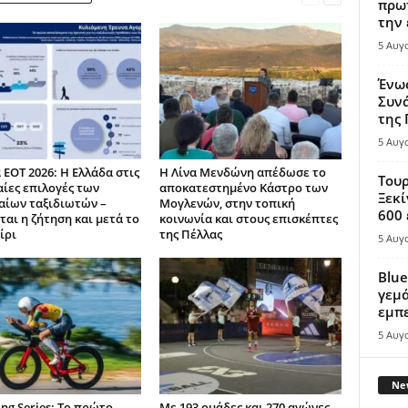
πρωτ
την 
5 Αυγ
Ένω
Συνά
της
5 Αυγ
 ΕΟΤ 2026: Η Ελλάδα στις
Η Λίνα Μενδώνη απέδωσε το
Τουρ
ίες επιλογές των
αποκατεστημένο Κάστρο των
Ξεκί
ίων ταξιδιωτών –
Μογλενών, στην τοπική
600 
ται η ζήτηση και μετά το
κοινωνία και στους επισκέπτες
ίρι
της Πέλλας
5 Αυγ
Blue
γεμά
εμπε
5 Αυγ
New
ing Series: Το πρώτο
Με 193 ομάδες και 270 αγώνες