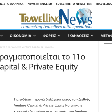
ΙΣ ΣΤΑ ΕΛΛΗΝΙΚΆ
NEWS IN ENGLISH
SUBSCRIBE TO NEWLETTER
TRAVELLING
ΟΙΚΟΝΟΜΙΑ
ΦΟΡΕΙΣ
ΕΚΔΗΛΩΣΕΙΣ
ΜΕΤΑ
ι τo 11o “Διεθνές Venture Capital & Private...
πραγματοποιείται τo 11o
apital & Private Equity
Για ενδέκατη χρονιά διεξάγεται φέτος το «Διεθνές
Venture Capital & Private Equity Forum», η
κορυφαία διοργάνωση στον τομέα του Venture