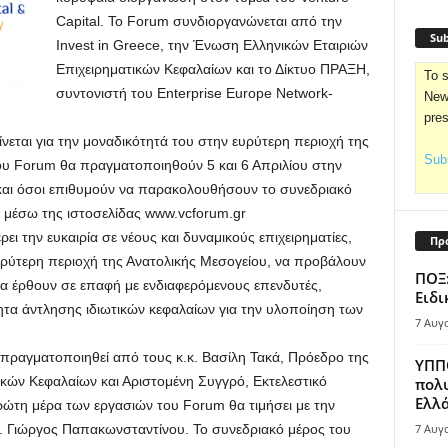
Capital. Το Forum συνδιοργανώνεται από την
Sub
Invest in Greece, την Ένωση Ελληνικών Εταιριών
Επιχειρηματικών Κεφαλαίων και το Δίκτυο ΠΡΑΞΗ,
To s
συντονιστή του Enterprise Europe Network-
News
pre
νεται για την μοναδικότητά του στην ευρύτερη περιοχή της
Subs
ου Forum θα πραγματοποιηθούν 5 και 6 Απριλίου στην
και όσοι επιθυμούν να παρακολουθήσουν το συνεδριακό
 μέσω της ιστοσελίδας www.vcforum.gr
ι την ευκαιρία σε νέους και δυναμικούς επιχειρηματίες,
Πρ
υρύτερη περιοχή της Ανατολικής Μεσογείου, να προβάλουν
ΠΟΞ:
ι να έρθουν σε επαφή με ενδιαφερόμενους επενδυτές,
Ειδι
ητα άντλησης ιδιωτικών κεφαλαίων για την υλοποίηση των
7 Αυγ
ραγματοποιηθεί από τους κ.κ. Βασίλη Τακά, Πρόεδρο της
ΥΠΠΟ
κών Κεφαλαίων και Αριστομένη Συγγρό, Εκτελεστικό
πολυ
Ελλά
ρώτη μέρα των εργασιών του Forum θα τιμήσει με την
. Γιώργος Παπακωνσταντίνου. Το συνεδριακό μέρος του
7 Αυγ