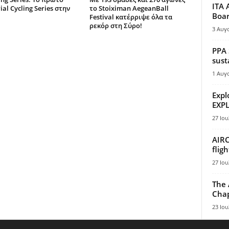
ITA 
ial Cycling Series στην
το Stoiximan AegeanBall
Boar
Festival κατέρριψε όλα τα
ρεκόρ στη Σύρο!
3 Αυγ
PPA 
sust
1 Αυγ
Expl
EXPL
27 Ιου
AIRC
flig
27 Ιου
The 
Chap
23 Ιου