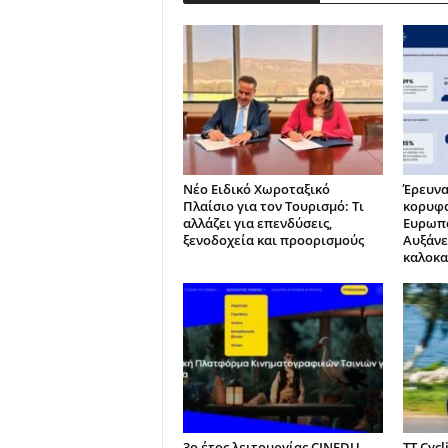
Νέο Ειδικό Χωροταξικό
Έρευνα
Πλαίσιο για τον Τουρισμό: Τι
κορυφα
αλλάζει για επενδύσεις,
Ευρωπα
ξενοδοχεία και προορισμούς
Αυξάνε
καλοκα
3ο έτος λειτουργίας CINEDU
TT Cycl