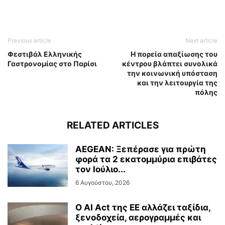
Previous article
Next article
Φεστιβάλ Ελληνικής
H πορεία απαξίωσης του
Γαστρονομίας στο Παρίσι
κέντρου βλάπτει συνολικά
την κοινωνική υπόσταση
και την λειτουργία της
πόλης
RELATED ARTICLES
AEGEAN: Ξεπέρασε για πρώτη
φορά τα 2 εκατομμύρια επιβάτες
τον Ιούλιο...
6 Αυγούστου, 2026
Ο AI Act της ΕΕ αλλάζει ταξίδια,
ξενοδοχεία, αερογραμμές και