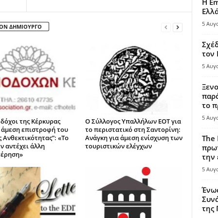
Η Em
Ελλ
5 Αυγ
ΤΟΝ ΔΗΜΙΟΥΡΓΟ
Σχέδ
τον
5 Αυγ
Ξενο
παρά
το π
5 Αυγ
οδόχοι της Κέρκυρας
Ο Σύλλογος Υπαλλήλων ΕΟΤ για
 άμεση επιστροφή του
το περιστατικό στη Σαντορίνη:
ς Ανθεκτικότητας”: «Το
Ανάγκη για άμεση ενίσχυση των
The 
εν αντέχει άλλη
τουριστικών ελέγχων
πρωτ
τέρηση»
την 
5 Αυγ
Ένω
Συνά
της