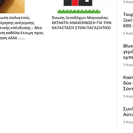
5 Αυγ
Τουρ
ωση πολυετούς
Ένωση Ξενοδόχων Μαγνησίας:
Ξεκί
έρησης ανέγερσης
ΕΚΤΑΚΤΗ ΑΝΑΚΟΙΝΩΣΗ ΓΙΑ ΤΗΝ
600 
τικής επένδυσης – Μια
ΚΑΤΑΣΤΑΣΗ ΣΤΟΝ ΠΑΓΑΣΗΤΙΚΟ
ση καθόλα έτοιμη προς
5 Αυγ
ηση αλλά …….
Blue
γεμά
εμπε
5 Αυγ
Καστ
δύο 
Σύντ
5 Αυγ
Συν
Αστ
3 Αυγ