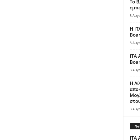
Το B
εμπε
3 Αυγ
Η IT
Boar
3 Αυγ
ITA 
Boar
3 Αυγ
Η Λ
απο
Μογλ
στου
3 Αυγ
New
ITA 