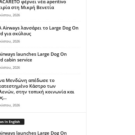
ACARETO φέρνει νέα aperitivo
ιρία στη Μικρή Βενετία
ούστου, 2026
A Airways λανσάρει το Large Dog On
d για σκύλους
ούστου, 2026
Airways launches Large Dog On
d cabin service
ούστου, 2026
ίνα Μενδώνη απέδωσε το
κατεστημένο Κάστρο των
ενών, στην τοπική κοινωνία και
ς...
ούστου, 2026
s In English
Airways launches Large Dog On