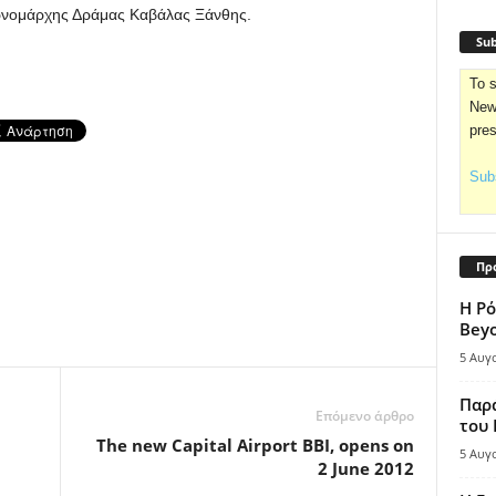
ερνομάρχης Δράμας Καβάλας Ξάνθης.
Sub
To s
News
pre
Subs
Πρ
Η Ρό
Bey
5 Αυγ
Παρά
Επόμενο άρθρο
του
The new Capital Airport BBI, opens on
5 Αυγ
2 June 2012