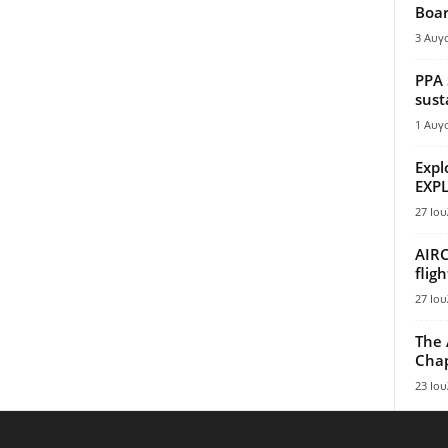
Boar
3 Αυγ
PPA 
sust
1 Αυγ
Expl
EXPL
27 Ιου
AIRC
flig
27 Ιου
The 
Chap
23 Ιου