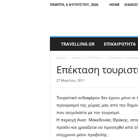
ΠΈΜΠΤΗ, 6 ΑΥΓΟΎΣΤΟΥ, 2026
HOME
ΕΙΔΉΣΕΙ
T
TRAVELLING.GR
ΕΠΙΚΑΙΡΟΤΗΤΑ
r
a
Αρχική
Letters To The Editor
Eπέκταση τουριστι
v
e
Eπέκταση τουριστ
l
l
27 Μαρτίου, 2011
i
n
g
Τουριστικό ενδιαφέρον δεν έχουν μόνο οι 
N
προορισμοί της χώρας μας από την δημόσ
e
που ασχολείστε με τον τουρισμό.
w
Η περιοχή Ανατ. Μακεδονίας Θράκης, αποτε
s
προϊόν και χρειάζεται να προσεχθεί από ό
σύγχρονο μέσο προβολής.