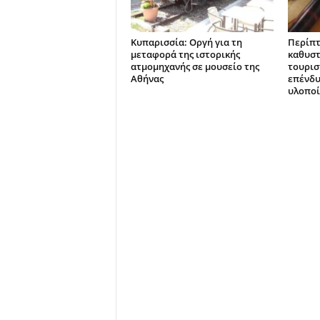
Κυπαρισσία: Οργή για τη
Περίπτ
μεταφορά της ιστορικής
καθυστ
ατμομηχανής σε μουσείο της
τουρισ
Αθήνας
επένδυ
υλοποί