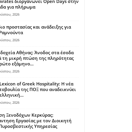
irates διοργανώνει Open Days στην
άδα για πλήρωμα
ούστου, 2026
ιο προστασίας και ανάδειξης για
 Ραμνούντα
ούστου, 2026
δοχεία Αθήνας: Άνοδος στα έσοδα
 τη μικρή πτώση της πληρότητας
ρώτο εξάμηνο...
ούστου, 2026
Lexicon of Greek Hospitality: Η νέα
οβουλία της ΠΟΞ που αναδεικνύει
ελληνική...
ούστου, 2026
ση Ξενοδόχων Κερκύρας:
ντηση Εργασίας με τον Διοικητή
 Πυροσβεστικής Υπηρεσίας